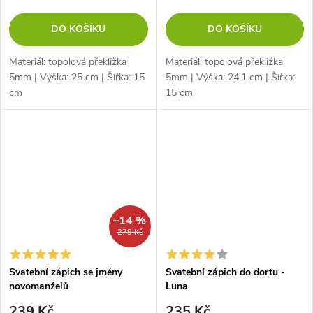
DO KOŠÍKU
DO KOŠÍKU
Materiál: topolová překližka
Materiál: topolová překližka
5mm | Výška: 25 cm | Šířka: 15
5mm | Výška: 24,1 cm | Šířka:
cm
15 cm
–14 %
279 Kč
Svatební zápich se jmény
Svatební zápich do dortu -
novomanželů
Luna
239 Kč
235 Kč