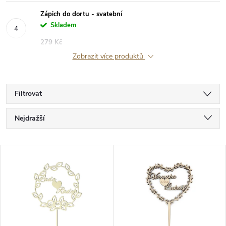
Zápich do dortu - svatební
Skladem
279 Kč
Zobrazit více produktů
Filtrovat
Ř
Nejdražší
a
Nejlevnější
V
Nejprodávanější
z
ý
Abecedně
e
p
n