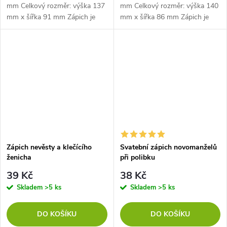
mm Celkový rozměr: výška 137
mm Celkový rozměr: výška 140
mm x šířka 91 mm Zápich je
mm x šířka 86 mm Zápich je
dlouhý 35 mm
dlouhý 35 mm
Zápich nevěsty a klečícího
Svatební zápich novomanželů
ženicha
při polibku
39 Kč
38 Kč
Skladem
>5 ks
Skladem
>5 ks
DO KOŠÍKU
DO KOŠÍKU