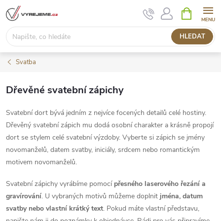
Přejít
NÁKUPNÍ
KOŠÍK
na
obsah
HLEDAT
Svatba
Dřevěné svatební zápichy
Svatební dort bývá jedním z nejvíce focených detailů celé hostiny.
Dřevěný svatební zápich mu dodá osobní charakter a krásně propojí
dort se stylem celé svatební výzdoby. Vyberte si zápich se jmény
novomanželů, datem svatby, iniciály, srdcem nebo romantickým
motivem novomanželů.
Svatební zápichy vyrábíme pomocí
přesného laserového řezání a
gravírování
. U vybraných motivů můžeme doplnit
jména, datum
svatby nebo vlastní krátký text
. Pokud máte vlastní představu,
napište nám ji do poznámky k objednávce. Rádi pro vás připravíme