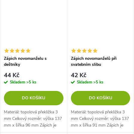
Zápich novomanželu s
Zápich novomanželů při
deštníky
svatebním slibu
44 Kč
42 Kč
Skladem
>5 ks
Skladem
>5 ks
DO KOŠÍKU
DO KOŠÍKU
Materiál: topolová překližka 3
Materiál: topolová překližka 3
mm Celkový rozměr: výška 137
mm Celkový rozměr: výška 137
mm x šířka 96 mm Zápich je
mm x šířka 91 mm Zápich je
dlouhý 34 mm
dlouhý 36 mm