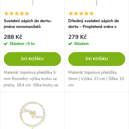
i
í
s
p
Svatební zápich do dortu-
Dřevěný svatební zápich do
jména novomanželů
dortu – Propletené srdce s
p
vašimi jmény
r
288 Kč
279 Kč
r
Skladem
>5 ks
Skladem
o
o
DO KOŠÍKU
DO KOŠÍKU
d
d
Materiál: topolová překližka 5
Materiál: topolová překližka
u
mm Rozměry: výška kruhu se
5mm | Výška: 23 cm | Šířka: 15
jmény: 18,4 cm šířka kruhu se
cm
u
jmény: 18,6 cm délka celkového
k
zápichu: 27,8 cm
k
t
t
ů