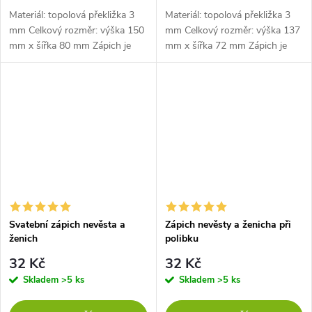
Materiál: topolová překližka 3
Materiál: topolová překližka 3
mm Celkový rozměr: výška 150
mm Celkový rozměr: výška 137
mm x šířka 80 mm Zápich je
mm x šířka 72 mm Zápich je
dlouhý 42 mm
dlouhý 35 mm
Svatební zápich nevěsta a
Zápich nevěsty a ženicha při
ženich
polibku
32 Kč
32 Kč
Skladem
>5 ks
Skladem
>5 ks