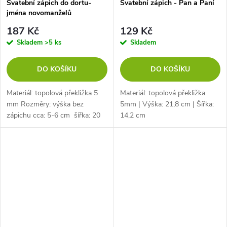
Svatební zápich do dortu-
Svatební zápich - Pan a Paní
jména novomanželů
187 Kč
129 Kč
Skladem
>5 ks
Skladem
DO KOŠÍKU
DO KOŠÍKU
Materiál: topolová překližka 5
Materiál: topolová překližka
mm Rozměry: výška bez
5mm | Výška: 21,8 cm | Šířka:
zápichu cca: 5-6 cm šířka: 20
14,2 cm
cm délka včetně zápichu cca:
15 cm