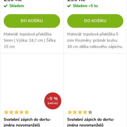
Skladem
Skladem
>5 ks
DO KOŠÍKU
DO KOŠÍKU
Materiál: topolová překližka
Materiál: topolová překližka 5
5mm | Výška: 24,7 cm | Šířka:
mm Rozměry: průměr kruhu:
15 cm
18 cm délka celkového zápichu:
27 cm
–5 %
249 Kč
Svatební zápich do dortu-
Svatební zápich do dortu-
jména novomanželů
jména novomanželů