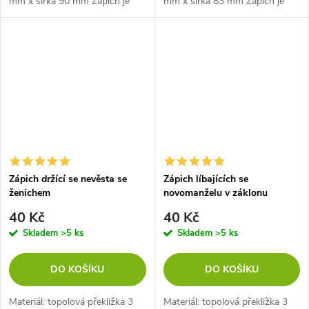
mm x šířka 90 mm Zápich je
mm x šířka 83 mm Zápich je
dlouhý 36 mm
dlouhý 36 mm
Zápich držící se nevěsta se
Zápich líbajících se
ženichem
novomanželu v záklonu
40 Kč
40 Kč
Skladem
>5 ks
Skladem
>5 ks
DO KOŠÍKU
DO KOŠÍKU
Materiál: topolová překližka 3
Materiál: topolová překližka 3