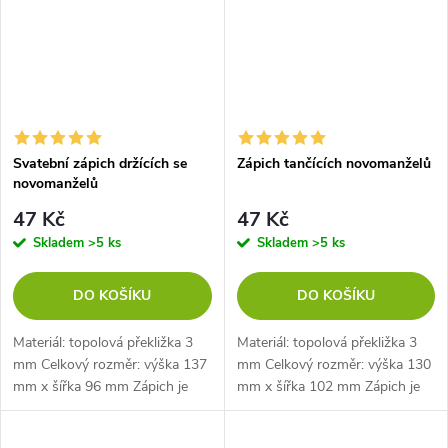
Svatební zápich držících se
Zápich tančících novomanželů
novomanželů
47 Kč
47 Kč
Skladem
>5 ks
Skladem
>5 ks
DO KOŠÍKU
DO KOŠÍKU
Materiál: topolová překližka 3
Materiál: topolová překližka 3
mm Celkový rozměr: výška 137
mm Celkový rozměr: výška 130
mm x šířka 96 mm Zápich je
mm x šířka 102 mm Zápich je
dlouhý 45 mm
dlouhý 35 mm