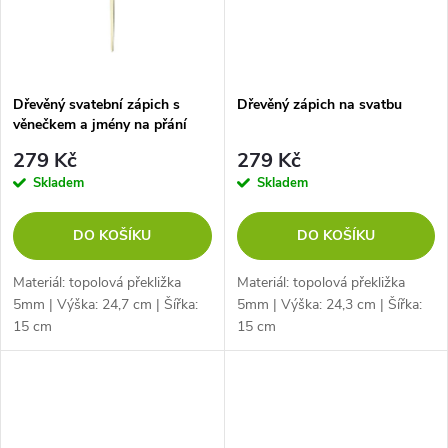
ů
Dřevěný svatební zápich s
Dřevěný zápich na svatbu
věnečkem a jmény na přání
279 Kč
279 Kč
Skladem
Skladem
DO KOŠÍKU
DO KOŠÍKU
Materiál: topolová překližka
Materiál: topolová překližka
5mm | Výška: 24,7 cm | Šířka:
5mm | Výška: 24,3 cm | Šířka:
15 cm
15 cm