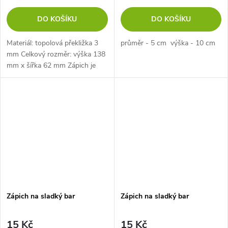
DO KOŠÍKU
DO KOŠÍKU
Materiál: topolová překližka 3
průměr - 5 cm výška - 10 cm
mm Celkový rozměr: výška 138
mm x šířka 62 mm Zápich je
dlouhý 35 mm
Zápich na sladký bar
Zápich na sladký bar
15 Kč
15 Kč