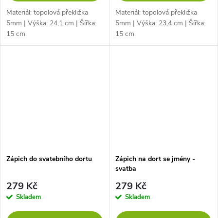
Materiál: topolová překližka
Materiál: topolová překližka
5mm | Výška: 24,1 cm | Šířka:
5mm | Výška: 23,4 cm | Šířka:
15 cm
15 cm
Zápich do svatebního dortu
Zápich na dort se jmény -
svatba
279 Kč
279 Kč
Skladem
Skladem