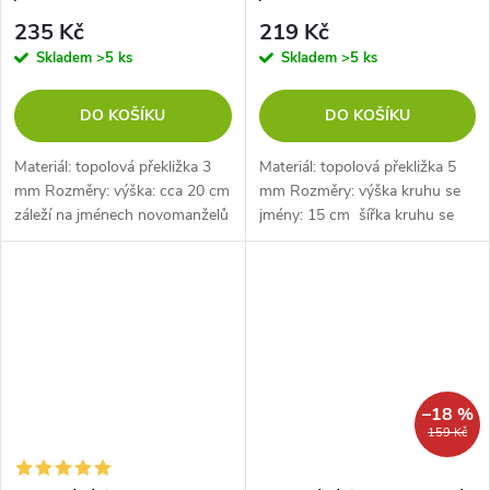
235 Kč
219 Kč
Skladem
>5 ks
Skladem
>5 ks
DO KOŠÍKU
DO KOŠÍKU
Materiál: topolová překližka 3
Materiál: topolová překližka 5
mm Rozměry: výška: cca 20 cm
mm Rozměry: výška kruhu se
záleží na jménech novomanželů
jmény: 15 cm šířka kruhu se
šířka: cca 21 cm záleží na
jmény: 15,4 cm délka včetně
jménech novomanželů délka
zápichu: 24,3 cm
samotného...
–18 %
159 Kč