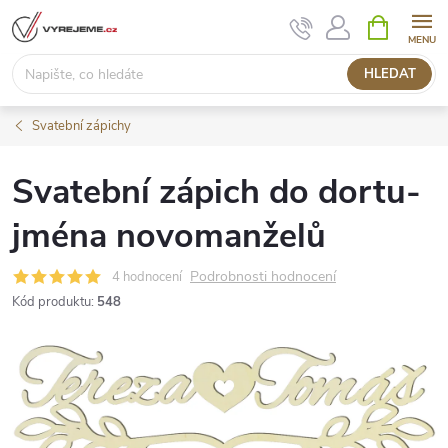
Přejít
NÁKUPNÍ
KOŠÍK
na
obsah
HLEDAT
Svatební zápichy
Svatební zápich do dortu-
jména novomanželů
Podrobnosti hodnocení
4 hodnocení
Kód produktu:
548