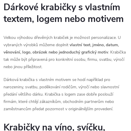
y
Dárkové krabičky s vlastním
v
textem, logem nebo motivem
ý
p
Velkou výhodou dřevěných krabiček je možnost personalizace. U
vybraných výrobků můžeme doplnit
vlastní text, jméno, datum,
i
věnování, logo, obrázek nebo jednoduchý grafický motiv
. Krabička
s
tak může být připravená pro konkrétní osobu, firmu, svatbu, výročí
nebo jinou příležitost.
u
Dárková krabička s vlastním motivem se hodí například pro
narozeniny, svatbu, poděkování rodičům, výročí nebo slavnostní
předání většího dárku. Krabička s logem zase dobře poslouží
firmám, které chtějí zákazníkům, obchodním partnerům nebo
zaměstnancům předat pozornost v originálnějším provedení.
Krabičky na víno, svíčku,