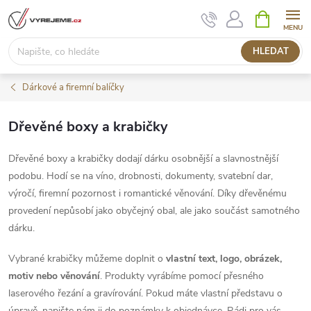
Přejít
NÁKUPNÍ
KOŠÍK
na
obsah
HLEDAT
Dárkové a firemní balíčky
Dřevěné boxy a krabičky
Dřevěné boxy a krabičky dodají dárku osobnější a slavnostnější
podobu. Hodí se na víno, drobnosti, dokumenty, svatební dar,
výročí, firemní pozornost i romantické věnování. Díky dřevěnému
provedení nepůsobí jako obyčejný obal, ale jako součást samotného
dárku.
Vybrané krabičky můžeme doplnit o
vlastní text, logo, obrázek,
motiv nebo věnování
. Produkty vyrábíme pomocí přesného
laserového řezání a gravírování. Pokud máte vlastní představu o
úpravě, napište nám ji do poznámky k objednávce. Rádi pro vás