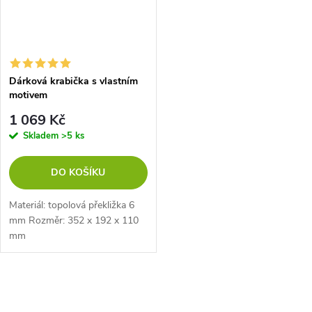
Dárková krabička s vlastním
motivem
1 069 Kč
Skladem
>5 ks
DO KOŠÍKU
Materiál: topolová překližka 6
mm Rozměr: 352 x 192 x 110
mm
O