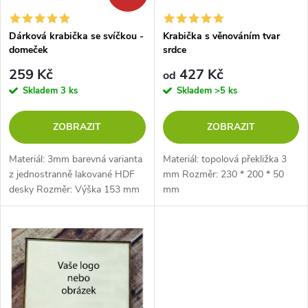
í
s
p
Dárková krabička se svíčkou -
Krabička s věnováním tvar
domeček
srdce
p
r
259 Kč
427 Kč
od
r
Skladem
3 ks
Skladem
>5 ks
o
o
ZOBRAZIT
ZOBRAZIT
d
d
Materiál: 3mm barevná varianta
Materiál: topolová překližka 3
u
z jednostranně lakované HDF
mm Rozměr: 230 * 200 * 50
desky Rozměr: Výška 153 mm
mm
u
x šířka 115 mm x hloubka 117
k
mm
k
t
t
ů
ů