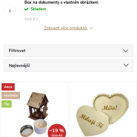
Box na dokumenty s vlastním obrázkem
Skladem
909 Kč
Zobrazit více produktů
Filtrovat
Ř
Nejlevnější
a
Nejdražší
V
Akce
Nejprodávanější
z
Novinka
ý
Abecedně
Tip
e
p
n
i
–19 %
320 Kč