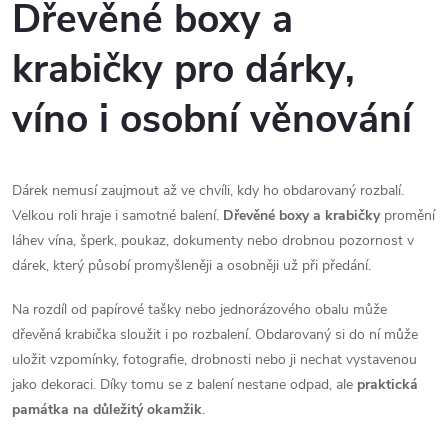
v
Dřevěné boxy a
l
krabičky pro dárky,
á
víno i osobní věnování
d
a
Dárek nemusí zaujmout až ve chvíli, kdy ho obdarovaný rozbalí.
c
Velkou roli hraje i samotné balení.
Dřevěné boxy a krabičky
promění
láhev vína, šperk, poukaz, dokumenty nebo drobnou pozornost v
í
dárek, který působí promyšleněji a osobněji už při předání.
p
Na rozdíl od papírové tašky nebo jednorázového obalu může
r
dřevěná krabička sloužit i po rozbalení. Obdarovaný si do ní může
uložit vzpomínky, fotografie, drobnosti nebo ji nechat vystavenou
v
jako dekoraci. Díky tomu se z balení nestane odpad, ale
praktická
k
památka na důležitý okamžik
.