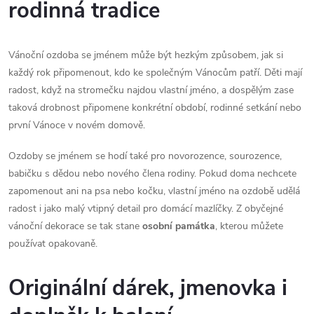
rodinná tradice
ý
p
Vánoční ozdoba se jménem může být hezkým způsobem, jak si
každý rok připomenout, kdo ke společným Vánocům patří. Děti mají
i
radost, když na stromečku najdou vlastní jméno, a dospělým zase
s
taková drobnost připomene konkrétní období, rodinné setkání nebo
první Vánoce v novém domově.
u
Ozdoby se jménem se hodí také pro novorozence, sourozence,
babičku s dědou nebo nového člena rodiny. Pokud doma nechcete
zapomenout ani na psa nebo kočku, vlastní jméno na ozdobě udělá
radost i jako malý vtipný detail pro domácí mazlíčky. Z obyčejné
vánoční dekorace se tak stane
osobní památka
, kterou můžete
používat opakovaně.
Originální dárek, jmenovka i