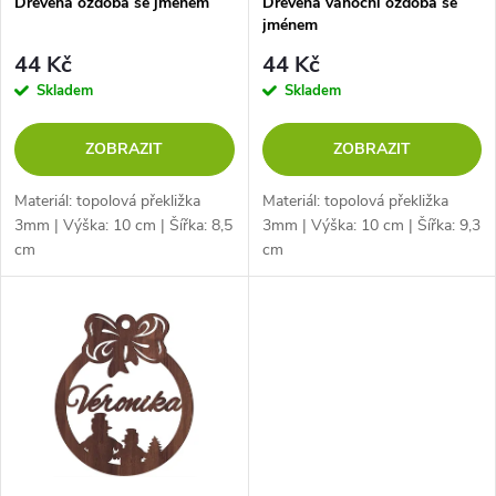
p
Dřevěná ozdoba se jménem
Dřevěná vánoční ozdoba se
jménem
p
r
44 Kč
44 Kč
r
Skladem
Skladem
o
o
ZOBRAZIT
ZOBRAZIT
d
d
Materiál: topolová překližka
Materiál: topolová překližka
u
3mm | Výška: 10 cm | Šířka: 8,5
3mm | Výška: 10 cm | Šířka: 9,3
cm
cm
u
k
k
t
t
ů
ů