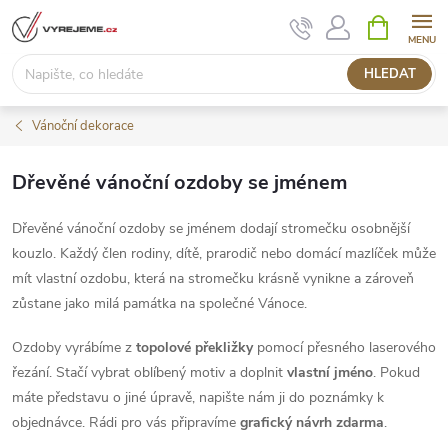
Přejít
NÁKUPNÍ
KOŠÍK
na
obsah
HLEDAT
Vánoční dekorace
Dřevěné vánoční ozdoby se jménem
Dřevěné vánoční ozdoby se jménem dodají stromečku osobnější
kouzlo. Každý člen rodiny, dítě, prarodič nebo domácí mazlíček může
mít vlastní ozdobu, která na stromečku krásně vynikne a zároveň
zůstane jako milá památka na společné Vánoce.
Ozdoby vyrábíme z
topolové překližky
pomocí přesného laserového
řezání. Stačí vybrat oblíbený motiv a doplnit
vlastní jméno
. Pokud
máte představu o jiné úpravě, napište nám ji do poznámky k
objednávce. Rádi pro vás připravíme
grafický návrh zdarma
.