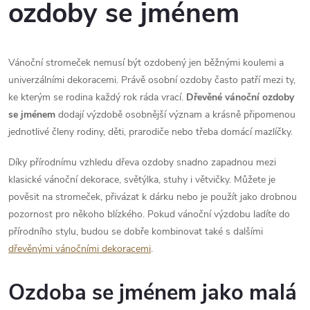
l
ozdoby se jménem
á
d
Vánoční stromeček nemusí být ozdobený jen běžnými koulemi a
a
univerzálními dekoracemi. Právě osobní ozdoby často patří mezi ty,
ke kterým se rodina každý rok ráda vrací.
Dřevěné vánoční ozdoby
c
se jménem
dodají výzdobě osobnější význam a krásně připomenou
jednotlivé členy rodiny, děti, prarodiče nebo třeba domácí mazlíčky.
í
p
Díky přírodnímu vzhledu dřeva ozdoby snadno zapadnou mezi
klasické vánoční dekorace, světýlka, stuhy i větvičky. Můžete je
r
pověsit na stromeček, přivázat k dárku nebo je použít jako drobnou
pozornost pro někoho blízkého. Pokud vánoční výzdobu ladíte do
v
přírodního stylu, budou se dobře kombinovat také s dalšími
k
dřevěnými vánočními dekoracemi
.
y
Ozdoba se jménem jako malá
v