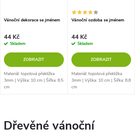
Vánoční dekorace se jménem
Vánoční ozdoba se jménem
44 Kč
44 Kč
Skladem
Skladem
ZOBRAZIT
ZOBRAZIT
Materiál: topolová překližka
Materiál: topolová překližka
3mm | Výška: 10 cm | Šířka: 8,5
3mm | Výška: 10 cm | Šířka: 8,8
cm
cm
O
v
Dřevěné vánoční