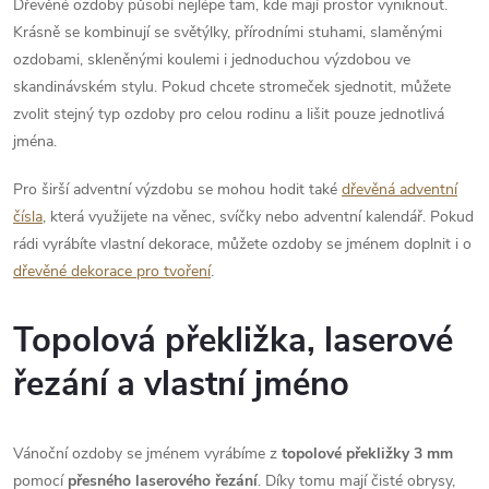
Dřevěné ozdoby působí nejlépe tam, kde mají prostor vyniknout.
Krásně se kombinují se světýlky, přírodními stuhami, slaměnými
ozdobami, skleněnými koulemi i jednoduchou výzdobou ve
skandinávském stylu. Pokud chcete stromeček sjednotit, můžete
zvolit stejný typ ozdoby pro celou rodinu a lišit pouze jednotlivá
jména.
Pro širší adventní výzdobu se mohou hodit také
dřevěná adventní
čísla
, která využijete na věnec, svíčky nebo adventní kalendář. Pokud
rádi vyrábíte vlastní dekorace, můžete ozdoby se jménem doplnit i o
dřevěné dekorace pro tvoření
.
Topolová překližka, laserové
řezání a vlastní jméno
Vánoční ozdoby se jménem vyrábíme z
topolové překližky 3 mm
pomocí
přesného laserového řezání
. Díky tomu mají čisté obrysy,