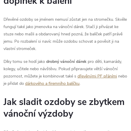
doplněk k balení
Dřevěné ozdoby se jménem nemusí zůstat jen na stromečku. Skvěle
fungují také jako jmenovka na vánoční dárek. Stačí ji přivázat ke
stuze nebo mašli a obdarovaný hned pozná, že balíček patří právě
jemu. Po rozbalení si navíc může ozdobu schovat a pověsit ji na
vlastní stromeček.
Díky tomu se hodí jako
drobný vánoční dárek
pro děti, kamarády,
kolegy, učitele nebo návštěvu. Pokud připravujete větší vánoční
pozornost, můžete je kombinovat také s
dřevěnými PF přáními
nebo
je přidat do
dárkového a firemního balíčku
.
Jak sladit ozdoby se zbytkem
vánoční výzdoby