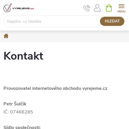
Přejít
NÁKUPNÍ
KOŠÍK
na
obsah
HLEDAT
Domů
Kontakt
Provozovatel internetového obchodu vyrejeme.cz
Petr Šulčík
IČ: 07466285
Sídlo společnosti: