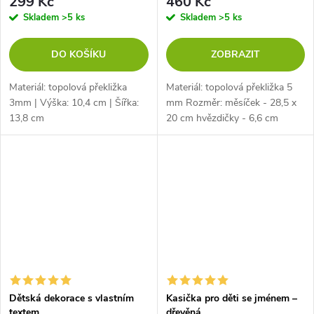
299 Kč
460 Kč
Skladem
>5 ks
Skladem
>5 ks
DO KOŠÍKU
ZOBRAZIT
Materiál: topolová překližka
Materiál: topolová překližka 5
3mm | Výška: 10,4 cm | Šířka:
mm Rozměr: měsíček - 28,5 x
13,8 cm
20 cm hvězdičky - 6,6 cm
jméno - záleží na délce jména
Dětská dekorace s vlastním
Kasička pro děti se jménem –
textem
dřevěná