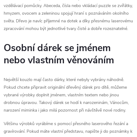
vzdělávací pomůcky. Abeceda, čísla nebo vkládací puzzle se zvířátky,
hmyzem, ovocem a zeleninou spojují hraní s poznáváním okolního
světa. Dřevo je navíc příjemné na dotek a díky přesnému laserovému
zpracování mohou být jednotlivé tvary čisté a dobře rozeznatelné.
Osobní dárek se jménem
nebo vlastním věnováním
Největší kouzlo mají často dárky, které nebyly vybrány náhodně.
Pokud chcete připravit originální dřevěný dárek pro dítě, můžeme
vybrané výrobky doplnit jménem, vlastním textem nebo jinou
drobnou úpravou. Takový dárek se hodí k narozeninám, Vánocům,
narození miminka i jako milá pozornost při návštěvě nové rodiny.
Většinu výrobků vyrábíme s pomocí přesného laserového řezání a
gravírování. Pokud máte vlastní představu, napište ji do poznámky k