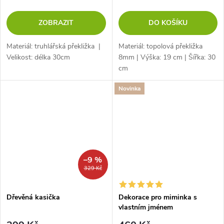
ZOBRAZIT
DO KOŠÍKU
Materiál: truhlářská překližka |
Materiál: topolová překližka
Velikost: délka 30cm
8mm | Výška: 19 cm | Šířka: 30
cm
Novinka
–9 %
329 Kč
Dřevěná kasička
Dekorace pro miminka s
vlastním jménem