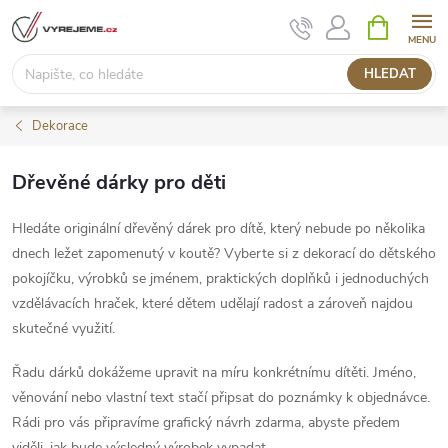
Přejít
NÁKUPNÍ
KOŠÍK
na
obsah
HLEDAT
Dekorace
Dřevěné dárky pro děti
Hledáte originální dřevěný dárek pro dítě, který nebude po několika
dnech ležet zapomenutý v koutě? Vyberte si z dekorací do dětského
pokojíčku, výrobků se jménem, praktických doplňků i jednoduchých
vzdělávacích hraček, které dětem udělají radost a zároveň najdou
skutečné využití.
Řadu dárků dokážeme upravit na míru konkrétnímu dítěti. Jméno,
věnování nebo vlastní text stačí připsat do poznámky k objednávce.
Rádi pro vás připravíme grafický návrh zdarma, abyste předem
viděli, jak bude výsledný výrobek vypadat.