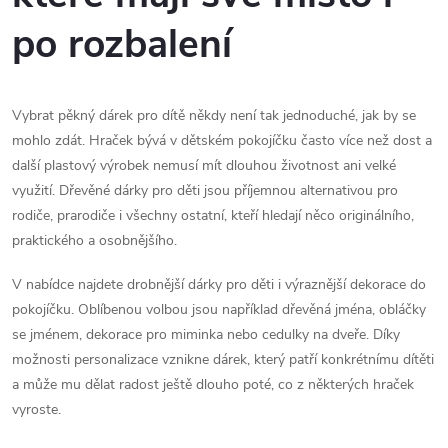
á
po rozbalení
d
a
Vybrat pěkný dárek pro dítě někdy není tak jednoduché, jak by se
c
mohlo zdát. Hraček bývá v dětském pokojíčku často více než dost a
další plastový výrobek nemusí mít dlouhou životnost ani velké
í
využití. Dřevěné dárky pro děti jsou příjemnou alternativou pro
p
rodiče, prarodiče i všechny ostatní, kteří hledají něco originálního,
praktického a osobnějšího.
r
V nabídce najdete drobnější dárky pro děti i výraznější dekorace do
v
pokojíčku. Oblíbenou volbou jsou například dřevěná jména, obláčky
k
se jménem, dekorace pro miminka nebo cedulky na dveře. Díky
možnosti personalizace vznikne dárek, který patří konkrétnímu dítěti
y
a může mu dělat radost ještě dlouho poté, co z některých hraček
v
vyroste.