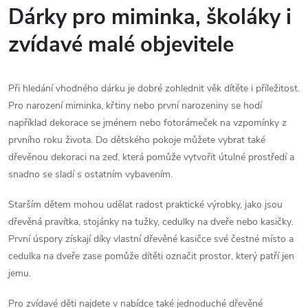
ý
Dárky pro miminka, školáky i
p
zvídavé malé objevitele
i
s
Při hledání vhodného dárku je dobré zohlednit věk dítěte i příležitost.
Pro narození miminka, křtiny nebo první narozeniny se hodí
u
například dekorace se jménem nebo fotorámeček na vzpomínky z
prvního roku života. Do dětského pokoje můžete vybrat také
dřevěnou dekoraci na zeď, která pomůže vytvořit útulné prostředí a
snadno se sladí s ostatním vybavením.
Starším dětem mohou udělat radost praktické výrobky, jako jsou
dřevěná pravítka, stojánky na tužky, cedulky na dveře nebo kasičky.
První úspory získají díky vlastní dřevěné kasičce své čestné místo a
cedulka na dveře zase pomůže dítěti označit prostor, který patří jen
jemu.
Pro zvídavé děti najdete v nabídce také jednoduché dřevěné