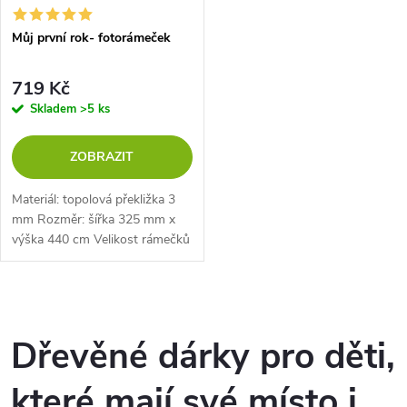
Můj první rok- fotorámeček
719 Kč
Skladem
>5 ks
ZOBRAZIT
Materiál: topolová překližka 3
mm Rozměr: šířka 325 mm x
výška 440 cm Velikost rámečků
na fotku: šířka 57 mm x výška
70 mm
O
v
Dřevěné dárky pro děti,
l
které mají své místo i