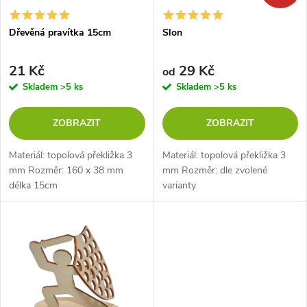
í
s
p
Dřevěná pravítka 15cm
Slon
p
r
21 Kč
29 Kč
od
r
Skladem
>5 ks
Skladem
>5 ks
o
o
ZOBRAZIT
ZOBRAZIT
d
d
Materiál: topolová překližka 3
Materiál: topolová překližka 3
u
mm Rozměr: 160 x 38 mm
mm Rozměr: dle zvolené
délka 15cm
varianty
u
k
k
t
t
ů
ů