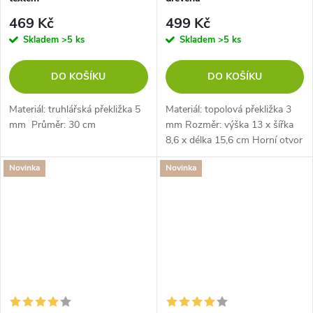
469 Kč
499 Kč
Skladem
>5 ks
Skladem
>5 ks
DO KOŠÍKU
DO KOŠÍKU
Materiál: truhlářská překližka 5
Materiál: topolová překližka 3
mm Průměr: 30 cm
mm Rozměr: výška 13 x šířka
8,6 x délka 15,6 cm Horní otvor
na mince: 3,5 x 0,5 cm Spodní
Novinka
Novinka
otvor: 5 cm