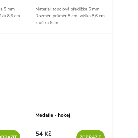
žka 5 mm
Materiál: topolová překližka 5 mm
ška 8,6 cm
Rozměr: průměr 8 cm výška 8,6 cm
x délka 8cm
Medaile - hokej
54 Kč
OBRAZIT
ZOBRAZIT