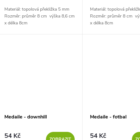
o
k
Materiál: topolová překližka 5 mm
Materiál: topolová překli
d
t
Rozměr: průměr 8 cm výška 8,6 cm
Rozměr: průměr 8 cm vý
x délka 8cm
x délka 8cm
u
ů
k
t
ů
Medaile - downhill
Medaile - fotbal
54 Kč
54 Kč
ZOBRAZIT
Z