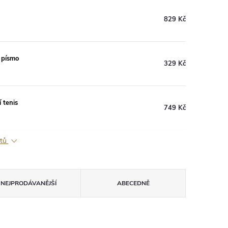
829 Kč
í písmo
329 Kč
 tenis
749 Kč
ktů
NEJPRODÁVANĚJŠÍ
ABECEDNĚ