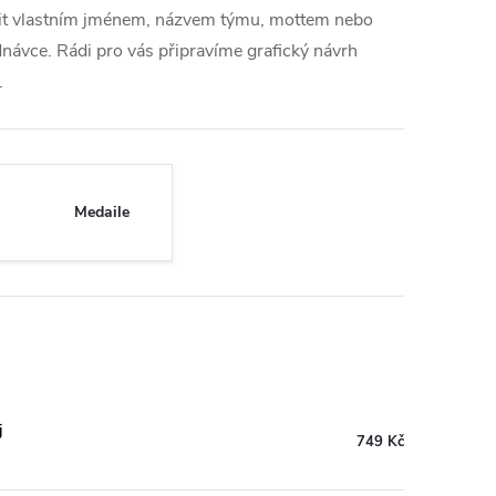
nit vlastním jménem, názvem týmu, mottem nebo
dnávce. Rádi pro vás připravíme grafický návrh
.
Medaile
j
749 Kč