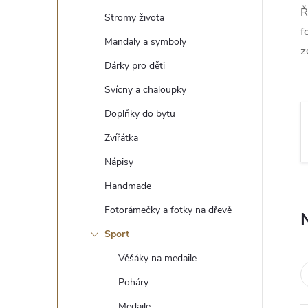
t
Ř
Stromy života
f
r
Mandaly a symboly
z
Dárky pro děti
a
Svícny a chaloupky
n
Doplňky do bytu
Zvířátka
n
Nápisy
í
Handmade
Fotorámečky a fotky na dřevě
p
Sport
a
Věšáky na medaile
n
Poháry
Medaile