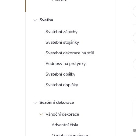
e
l
Svatba
Svatební zápichy
Svatební stojánky
Svatební dekorace na stůl
Podnosy na prstýnky
Svatební obálky
Svatební doplňky
Sezónní dekorace
Vánoční dekorace
Adventní čísla
6
Ozdoby se jménem