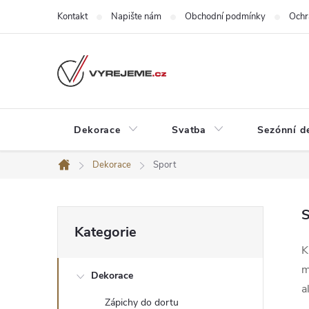
Přejít
Kontakt
Napište nám
Obchodní podmínky
Ochr
na
obsah
Dekorace
Svatba
Sezónní d
Dekorace
Sport
Domů
P
S
Přeskočit
Kategorie
kategorie
o
K
m
Dekorace
s
a
Zápichy do dortu