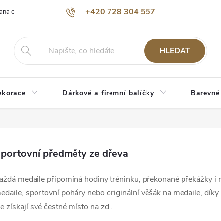
+420 728 304 557
ana osobních údajů
O nás
HLEDAT
ekorace
Dárkové a firemní balíčky
Barevné
portovní předměty ze dřeva
aždá medaile připomíná hodiny tréninku, překonané překážky i r
edaile, sportovní poháry nebo originální věšák na medaile, dík
le získají své čestné místo na zdi.