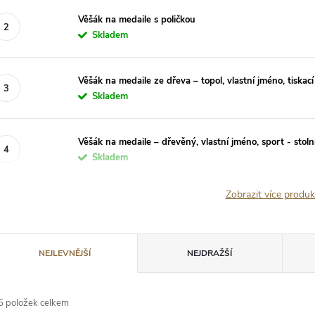
Věšák na medaile s poličkou
Skladem
Věšák na medaile ze dřeva – topol, vlastní jméno, tiskac
Skladem
Věšák na medaile – dřevěný, vlastní jméno, sport - stolní
Skladem
Zobrazit více produ
Ř
NEJLEVNĚJŠÍ
NEJDRAŽŠÍ
a
5
položek celkem