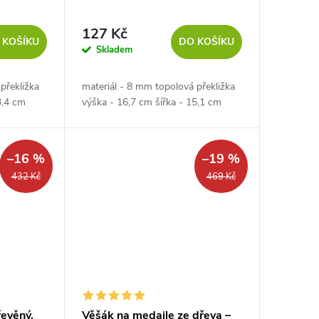
127 Kč
 KOŠÍKU
DO KOŠÍKU
Skladem
překližka
materiál - 8 mm topolová překližka
3,4 cm
výška - 16,7 cm šířka - 15,1 cm
–16 %
–19 %
432 Kč
469 Kč
řevěný,
Věšák na medaile ze dřeva –