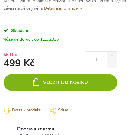
Materiál: 8mm topolová překližka | Rozměr: 380 x 160 mm výška
závisí na délce jména
Detailní informace
Skladem
11.8.2026
559 Kč
499 Kč
Měrná
cena:
VLOŽIT DO KOŠÍKU
Dotaz k produktu
Sdílet
Doprava zdarma