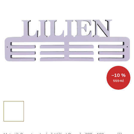
–10 %
559 Kč