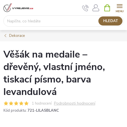
Přejít
NÁKUPNÍ
KOŠÍK
na
obsah
HLEDAT
Dekorace
Věšák na medaile –
dřevěný, vlastní jméno,
tiskací písmo, barva
levandulová
Podrobnosti hodnocení
1 hodnocení
Kód produktu:
721-LILASBLANC