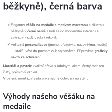
běžkyně), černá barva
✔
Elegantní
věšák na medaile s motivem maratonu
a siluetou
běžkyně v
černé barvě
. Hodí se do moderního interiéru a
zvýrazní každý osobní rekord.
✔
Volitelná
personalizace
(jméno, přezdívka, název týmu, motto)
— stačí uvést do poznámky k objednávce. Připravíme
grafický
návrh ke schválení
.
Materiál a povrch:
kvalitní dřevo s odolným lakem; černý mat pro
čistý, prémiový vzhled.
V balení:
montážní sada pro snadné uchycení na stěnu.
Výhody našeho věšáku na
medaile