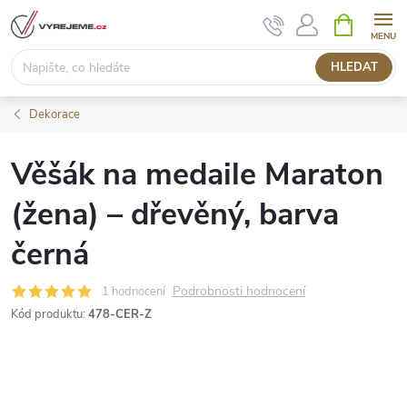
Přejít
NÁKUPNÍ
KOŠÍK
na
obsah
HLEDAT
Dekorace
Věšák na medaile Maraton
(žena) – dřevěný, barva
černá
Podrobnosti hodnocení
1 hodnocení
Kód produktu:
478-CER-Z