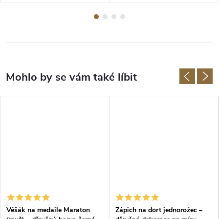
Věšák na medaile Maraton
Zápich na dort jednorožec –