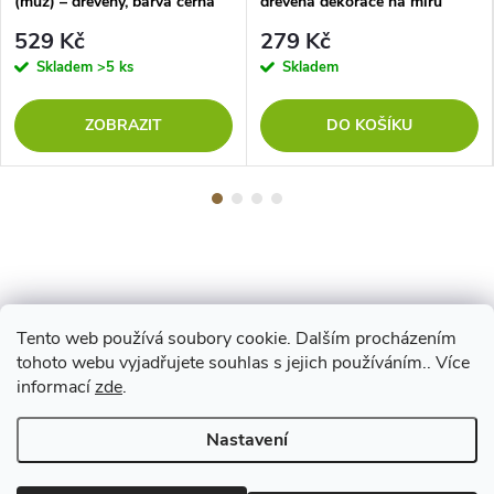
(muž) – dřevěný, barva černá
dřevěná dekorace na míru
529 Kč
279 Kč
Skladem
>5 ks
Skladem
ZOBRAZIT
DO KOŠÍKU
Tento web používá soubory cookie. Dalším procházením
Z
tohoto webu vyjadřujete souhlas s jejich používáním.. Více
Maestro
informací
zde
.
á
Nastavení
p
Copyright 2026
www.vyrejeme.cz
. Všechna práva vyhrazena.
Upravit
nastavení cookies