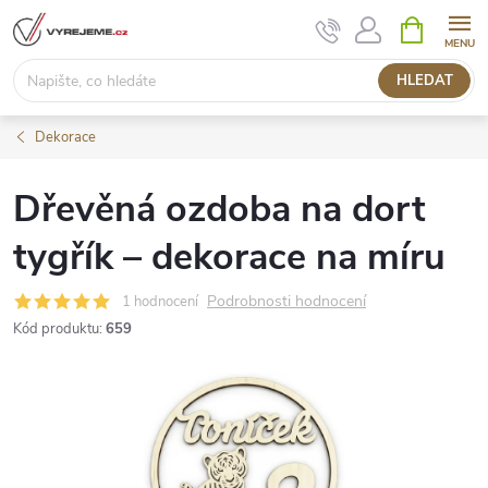
Přejít
NÁKUPNÍ
KOŠÍK
na
obsah
HLEDAT
Dekorace
Dřevěná ozdoba na dort
tygřík – dekorace na míru
Podrobnosti hodnocení
1 hodnocení
Kód produktu:
659