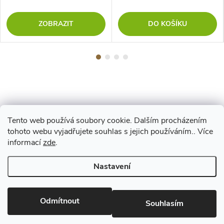
ZOBRAZIT
DO KOŠÍKU
Tento web používá soubory cookie. Dalším procházením
Z
tohoto webu vyjadřujete souhlas s jejich používáním.. Více
Maestro
informací
zde
.
á
Nastavení
p
Copyright 2026
www.vyrejeme.cz
. Všechna práva vyhrazena.
Upravit
nastavení cookies
Odmítnout
a
Souhlasím
Vytvořil Shoptet