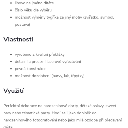
libovolné jméno dítěte
číslo věku dle výběru
možnost výměny tygříka za jiný motiv (zvířátko, symbol,
postava)
Vlastnosti
vyrobeno z kvalitní překližky
detailní a precizní laserové vyřezávání
pevná konstrukce
možnost dozdobení (barvy, lak, třpytky)
Využití
Perfektní dekorace na narozeninové dorty, dětské oslavy, sweet
bary nebo tématické party. Hodí se i jako doplněk do
narozeninového fotografování nebo jako milá ozdoba při předávání
dárku.