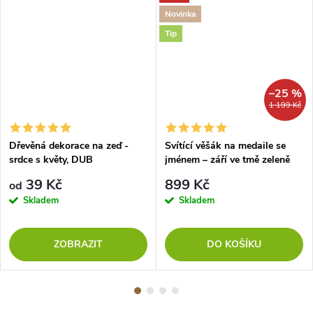
Novinka
Tip
–25 %
1 199 Kč
Dřevěná dekorace na zeď -
Svítící věšák na medaile se
srdce s květy, DUB
jménem – září ve tmě zeleně
39 Kč
899 Kč
od
Skladem
Skladem
ZOBRAZIT
DO KOŠÍKU