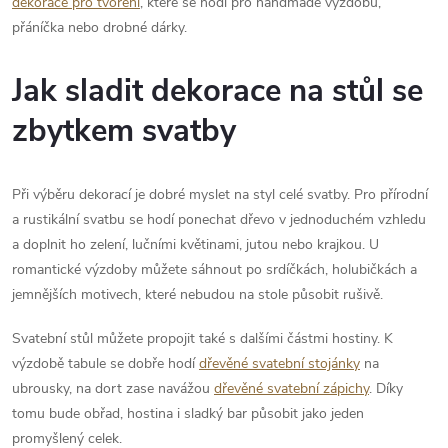
dekorace pro tvoření
, které se hodí pro handmade výzdobu,
přáníčka nebo drobné dárky.
Jak sladit dekorace na stůl se
zbytkem svatby
Při výběru dekorací je dobré myslet na styl celé svatby. Pro přírodní
a rustikální svatbu se hodí ponechat dřevo v jednoduchém vzhledu
a doplnit ho zelení, lučními květinami, jutou nebo krajkou. U
romantické výzdoby můžete sáhnout po srdíčkách, holubičkách a
jemnějších motivech, které nebudou na stole působit rušivě.
Svatební stůl můžete propojit také s dalšími částmi hostiny. K
výzdobě tabule se dobře hodí
dřevěné svatební stojánky
na
ubrousky, na dort zase navážou
dřevěné svatební zápichy
. Díky
tomu bude obřad, hostina i sladký bar působit jako jeden
promyšlený celek.