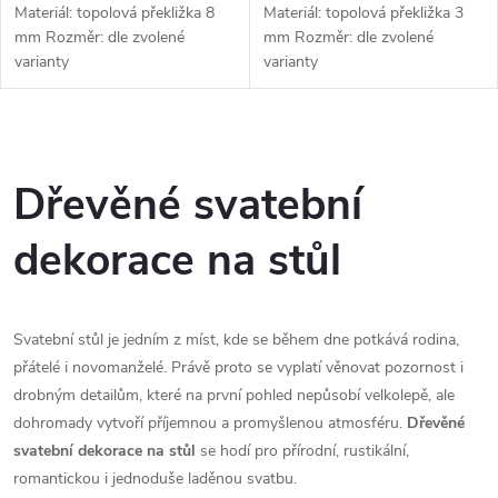
Materiál: topolová překližka 8
Materiál: topolová překližka 3
mm Rozměr: dle zvolené
mm Rozměr: dle zvolené
varianty
varianty
O
v
Dřevěné svatební
l
dekorace na stůl
á
d
Svatební stůl je jedním z míst, kde se během dne potkává rodina,
a
přátelé i novomanželé. Právě proto se vyplatí věnovat pozornost i
drobným detailům, které na první pohled nepůsobí velkolepě, ale
c
dohromady vytvoří příjemnou a promyšlenou atmosféru.
Dřevěné
svatební dekorace na stůl
se hodí pro přírodní, rustikální,
í
romantickou i jednoduše laděnou svatbu.