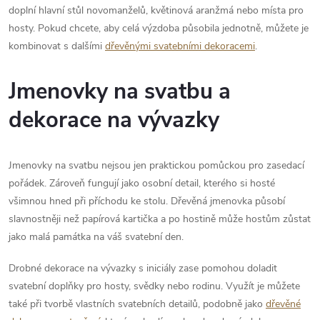
doplní hlavní stůl novomanželů, květinová aranžmá nebo místa pro
hosty. Pokud chcete, aby celá výzdoba působila jednotně, můžete je
kombinovat s dalšími
dřevěnými svatebními dekoracemi
.
Jmenovky na svatbu a
dekorace na vývazky
Jmenovky na svatbu nejsou jen praktickou pomůckou pro zasedací
pořádek. Zároveň fungují jako osobní detail, kterého si hosté
všimnou hned při příchodu ke stolu. Dřevěná jmenovka působí
slavnostněji než papírová kartička a po hostině může hostům zůstat
jako malá památka na váš svatební den.
Drobné dekorace na vývazky s iniciály zase pomohou doladit
svatební doplňky pro hosty, svědky nebo rodinu. Využít je můžete
také při tvorbě vlastních svatebních detailů, podobně jako
dřevěné