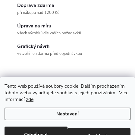
Doprava zdarma
při nákupu nad 1200 Kč
Úprava na míru
všech výrobků dle vašich požadavků
Grafický návrh
vytvoříme zdarma před objednávkou
Tento web používá soubory cookie. Dalším procházením
Z
tohoto webu vyjadřujete souhlas s jejich používáním.. Více
Maestro
informací
zde
.
á
Nastavení
p
Copyright 2026
www.vyrejeme.cz
. Všechna práva vyhrazena.
Upravit
nastavení cookies
Odmítnout