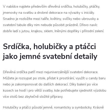
p
V nabídce najdete především dřevěná srdíčka, holubičky, ptáčky,
r
jmenovky na svatbu a drobné dekorace na vývazky s iniciály.
Snadno je rozložíte mezi talíře, květiny, svíčky nebo ubrousky a
v
svatební tabule díky nim nebude působit prázdně. Dřevo navíc
k
dobře ladí s jutou, krajkou, sklem, lněnými doplňky i přírodní zelení.
y
Srdíčka, holubičky a ptáčci
v
jako jemné svatební detaily
ý
p
Dřevěná srdíčka patří mezi nejuniverzálnější svatební dekorace.
Můžete je rozsypat po stole, přidat k prostírání, využít u candy baru
i
nebo je zakomponovat do dalších dekorací. Díky balení po více
s
kusech se hodí i pro větší svatby, kde potřebujete sjednotit výzdobu
více stolů bez zbytečně složité přípravy.
u
Holubičky a ptáčci působí jemně, romanticky a symbolicky. Krásně