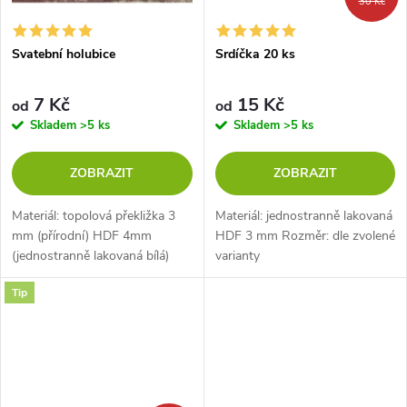
30 Kč
Svatební holubice
Srdíčka 20 ks
7 Kč
15 Kč
od
od
Skladem
>5 ks
Skladem
>5 ks
ZOBRAZIT
ZOBRAZIT
Materiál: topolová překližka 3
Materiál: jednostranně lakovaná
mm (přírodní) HDF 4mm
HDF 3 mm Rozměr: dle zvolené
(jednostranně lakovaná bílá)
varianty
Rozměr: dle zvolené varianty
Tip
měřeno na výšku.