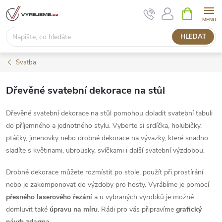
Přejít
NÁKUPNÍ
KOŠÍK
na
obsah
HLEDAT
Svatba
Dřevěné svatební dekorace na stůl
Dřevěné svatební dekorace na stůl pomohou doladit svatební tabuli
do příjemného a jednotného stylu. Vyberte si srdíčka, holubičky,
ptáčky, jmenovky nebo drobné dekorace na vývazky, které snadno
sladíte s květinami, ubrousky, svíčkami i další svatební výzdobou.
Drobné dekorace můžete rozmístit po stole, použít při prostírání
nebo je zakomponovat do výzdoby pro hosty. Vyrábíme je pomocí
přesného laserového řezání
a u vybraných výrobků je možné
domluvit také
úpravu na míru
. Rádi pro vás připravíme
grafický
návrh zdarma
.