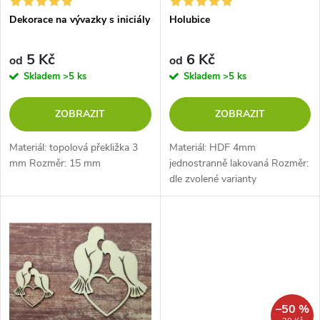
s
p
Dekorace na vývazky s iniciály
Holubice
p
r
5 Kč
6 Kč
od
od
r
Skladem
>5 ks
Skladem
>5 ks
o
o
ZOBRAZIT
ZOBRAZIT
d
d
Materiál: topolová překližka 3
Materiál: HDF 4mm
u
mm Rozměr: 15 mm
jednostranně lakovaná Rozměr:
dle zvolené varianty
u
k
k
t
t
ů
ů
–50 %