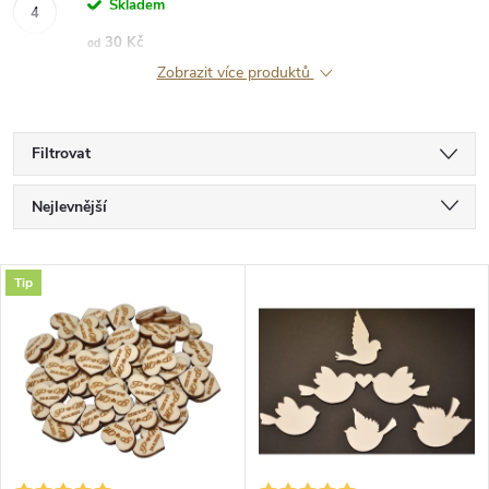
Skladem
30 Kč
od
Zobrazit více produktů
Filtrovat
Ř
Nejlevnější
a
Nejdražší
V
Tip
Nejprodávanější
z
ý
Abecedně
e
p
n
i
í