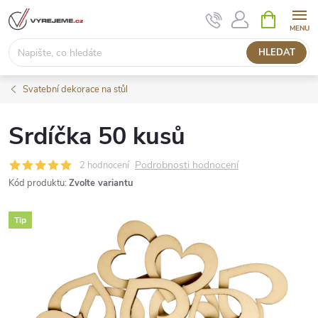
Přejít
NÁKUPNÍ
KOŠÍK
na
obsah
HLEDAT
Svatební dekorace na stůl
Srdíčka 50 kusů
Podrobnosti hodnocení
2 hodnocení
Kód produktu:
Zvolte variantu
Tip