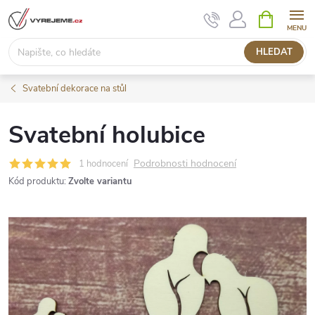
Přejít
NÁKUPNÍ
KOŠÍK
na
obsah
HLEDAT
Svatební dekorace na stůl
Svatební holubice
Podrobnosti hodnocení
1 hodnocení
Kód produktu:
Zvolte variantu