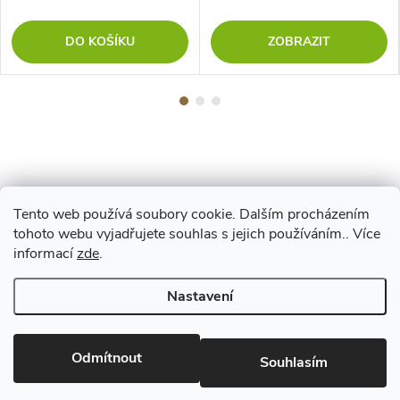
DO KOŠÍKU
ZOBRAZIT
Tento web používá soubory cookie. Dalším procházením
Z
tohoto webu vyjadřujete souhlas s jejich používáním.. Více
Maestro
informací
zde
.
á
Nastavení
p
Copyright 2026
www.vyrejeme.cz
. Všechna práva vyhrazena.
Upravit
nastavení cookies
Odmítnout
a
Souhlasím
Vytvořil Shoptet