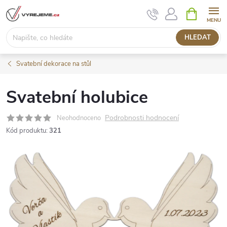
Přejít
NÁKUPNÍ
KOŠÍK
na
obsah
HLEDAT
Svatební dekorace na stůl
Svatební holubice
Podrobnosti hodnocení
Neohodnoceno
Kód produktu:
321