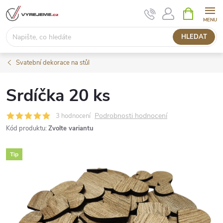
Přejít
NÁKUPNÍ
KOŠÍK
na
obsah
HLEDAT
Svatební dekorace na stůl
Srdíčka 20 ks
Podrobnosti hodnocení
3 hodnocení
Kód produktu:
Zvolte variantu
Tip