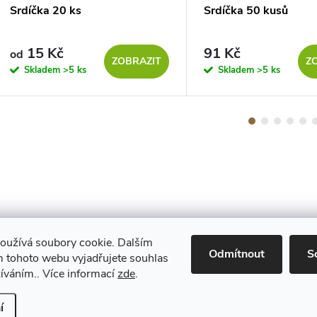
Srdíčka 20 ks
Srdíčka 50 kusů
15 Kč
91 Kč
od
ZOBRAZIT
Z
Skladem
>5 ks
Skladem
>5 ks
oužívá soubory cookie. Dalším
Maestro
Odmítnout
S
 tohoto webu vyjadřujete souhlas
žíváním.. Více informací
zde
.
Upravit nastavení cookies
í