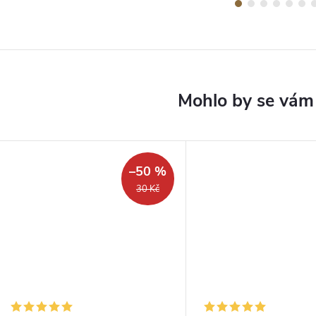
–50 %
30 Kč