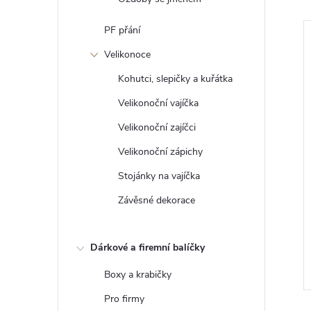
PF přání
Tip
Velikonoce
Kohutci, slepičky a kuřátka
Velikonoční vajíčka
Velikonoční zajíčci
Velikonoční zápichy
Stojánky na vajíčka
Závěsné dekorace
lubice
Srdíčka 50 kusů
106 Kč
od
Dárkové a firemní balíčky
ZOBRAZIT
ZOBRAZIT
5 ks
Skladem
>5 ks
Boxy a krabičky
Pro firmy