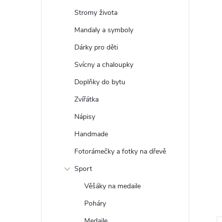
t
Stromy života
r
Mandaly a symboly
Dárky pro děti
a
Svícny a chaloupky
n
Doplňky do bytu
Zvířátka
n
Nápisy
í
Handmade
Fotorámečky a fotky na dřevě
p
Sport
a
Věšáky na medaile
n
Poháry
Medaile