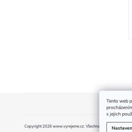
lubice
Svatební holubice
67 Kč
od
DO KOŠÍKU
ZOBRAZIT
5 ks
Skladem
>5 ks
Z
Tento web p
procházením
á
s jejich pou
p
Copyright 2026
www.vyrejeme.cz
. Všechna práva vyhrazena.
Nastaven