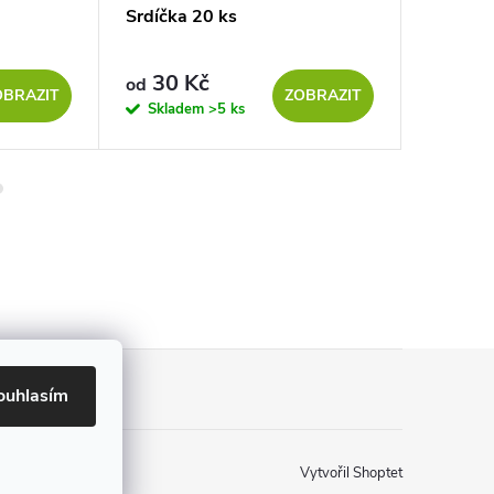
Srdíčka 20 ks
Srdíčka
30 Kč
45 
od
od
OBRAZIT
ZOBRAZIT
Skladem
>5 ks
Sklad
ouhlasím
Vytvořil Shoptet