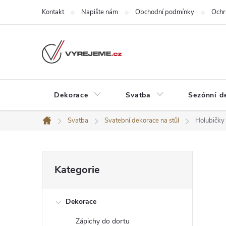
Přejít
Kontakt
Napište nám
Obchodní podmínky
Ochr
na
obsah
Dekorace
Svatba
Sezónní d
Svatba
Svatební dekorace na stůl
Holubičky
Domů
P
Přeskočit
Kategorie
kategorie
o
Dekorace
s
Zápichy do dortu