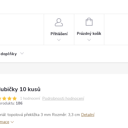
NÁKUPNÍ
KOŠÍK
Prázdný košík
Přihlášení
 doplňky
lubičky 10 kusů
Podrobnosti hodnocení
1 hodnocení
produktu:
186
riál: topolová překližka 3 mm
Rozměr: 3,3 cm
Detailní
rmace