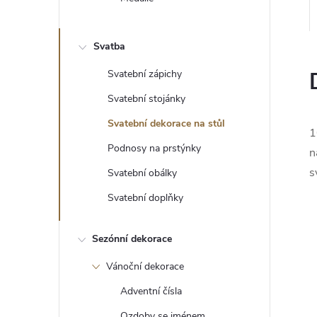
e
l
Svatba
Svatební zápichy
Svatební stojánky
Svatební dekorace na stůl
1
Podnosy na prstýnky
n
s
Svatební obálky
Svatební doplňky
Sezónní dekorace
Vánoční dekorace
Adventní čísla
Ozdoby se jménem