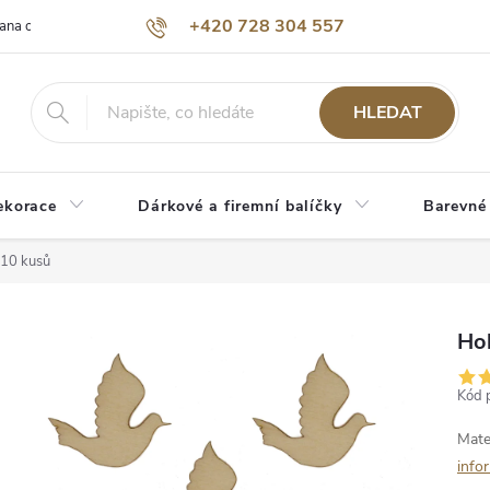
+420 728 304 557
ana osobních údajů
O nás
HLEDAT
ekorace
Dárkové a firemní balíčky
Barevné
 10 kusů
Ho
Kód 
Mate
info