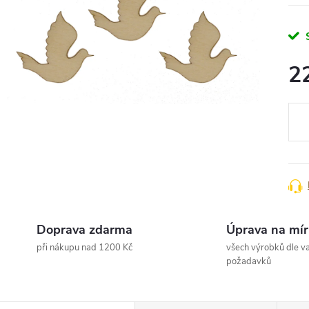
2
Měr
cena
Doprava zdarma
Úprava na mír
při nákupu nad 1200 Kč
všech výrobků dle va
požadavků