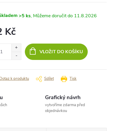
Skladem
>5 ks
11.8.2026
2 Kč
ná
:
VLOŽIT DO KOŠÍKU
Dotaz k produktu
Sdílet
Tisk
u
Grafický návrh
šich
vytvoříme zdarma před
objednávkou