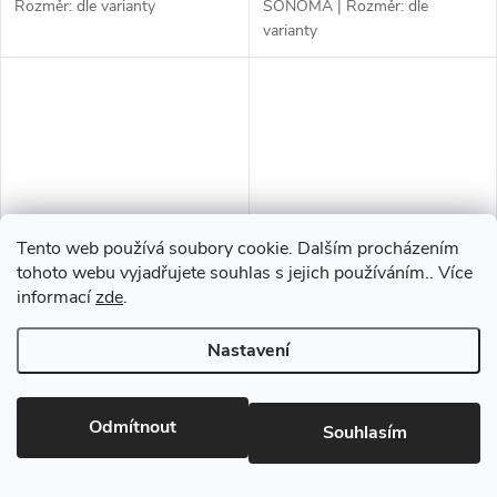
Rozměr: dle varianty
SONOMA | Rozměr: dle
varianty
Tento web používá soubory cookie. Dalším procházením
tohoto webu vyjadřujete souhlas s jejich používáním.. Více
informací
zde
.
Dřevěná dekorace na zeď -
Dřevěná dekorace na zeď -
slon, OŘECH
slon, TOPOL
Nastavení
74 Kč
74 Kč
od
od
Skladem
Skladem
Odmítnout
Souhlasím
ZOBRAZIT
ZOBRAZIT