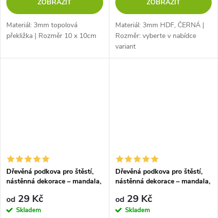
ZOBRAZIT
ZOBRAZIT
Materiál: 3mm topolová
Materiál: 3mm HDF, ČERNÁ |
překližka | Rozměr 10 x 10cm
Rozměr: vyberte v nabídce
variant
Dřevěná podkova pro štěstí,
Dřevěná podkova pro štěstí,
nástěnná dekorace – mandala,
nástěnná dekorace – mandala,
DUB SONOMA
OŘECH
29 Kč
29 Kč
od
od
Skladem
Skladem