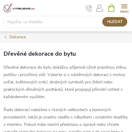
Přejít
NÁKUPNÍ
KOŠÍK
na
obsah
HLEDAT
Dekorace
Dřevěné dekorace do bytu
Dřevěné dekorace do bytu dokážou příjemně oživit prázdnou stěnu,
poličku i prostřený stůl. Vyberte si z nástěnných dekorací s motivy
zvířat, květinových srdcí, drobných symbolů pro štěstí nebo
praktických dřevěných podtácků, které propojují přírodní vzhled s
každodenním využitím.
Řadu dekorací nabízíme v různých velikostech a barevných
provedeních, takže je snadno sladíte s nábytkem i ostatními doplňky
v interiéru. Pokud máte vlastní představu o úpravě nebo chcete
vytvořit originální dekoraci na míru, napište nám ji do poznámky k