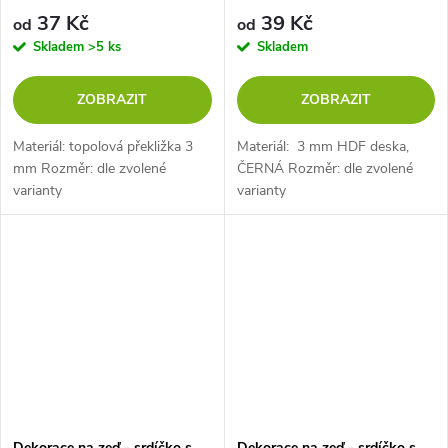
37 Kč
39 Kč
od
od
Skladem
>5 ks
Skladem
ZOBRAZIT
ZOBRAZIT
Materiál: topolová překližka 3
Materiál: 3 mm HDF deska,
mm Rozměr: dle zvolené
ČERNÁ Rozměr: dle zvolené
varianty
varianty
Dekorace na zeď - srdíčko s
Dekorace na zeď - srdíčko s