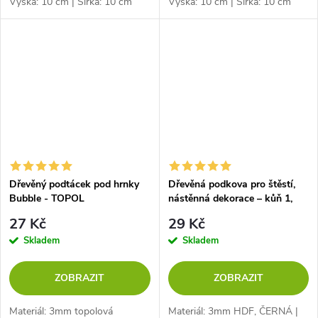
Výška: 10 cm | Šířka: 10 cm
Výška: 10 cm | Šířka: 10 cm
Dřevěný podtácek pod hrnky
Dřevěná podkova pro štěstí,
Bubble - TOPOL
nástěnná dekorace – kůň 1,
ČERNÁ
27 Kč
29 Kč
Skladem
Skladem
ZOBRAZIT
ZOBRAZIT
Materiál: 3mm topolová
Materiál: 3mm HDF, ČERNÁ |