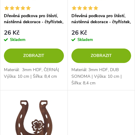
í
s
p
Dřevěná podkova pro štěstí,
Dřevěná podkova pro štěstí,
nástěnná dekorace - čtyřlístek,
nástěnná dekorace - čtyřlístek,
p
ČERNÁ
DUB SONOMA
r
26 Kč
26 Kč
r
Skladem
Skladem
o
o
ZOBRAZIT
ZOBRAZIT
d
d
Materiál: 3mm HDF, ČERNÁ|
Materiál: 3mm HDF, DUB
u
Výška: 10 cm | Šířka: 8,4 cm
SONOMA | Výška: 10 cm |
Šířka: 8,4 cm
u
k
k
t
t
ů
ů