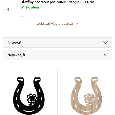
Dřevěný podtácek pod hrnek Triangle - ČERNÁ
Skladem
27 Kč
Zobrazit více produktů
Filtrovat
Ř
Nejlevnější
a
Nejdražší
V
Nejprodávanější
z
ý
Abecedně
e
p
n
i