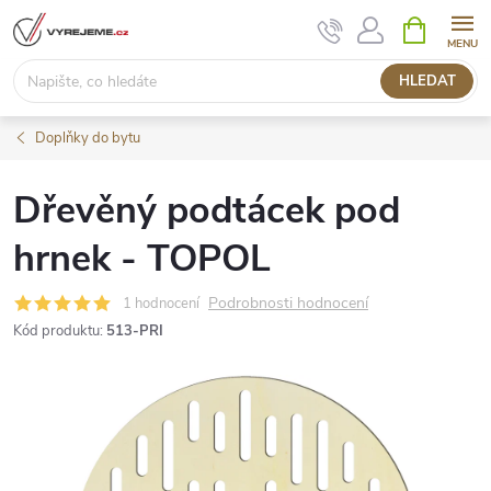
Přejít
NÁKUPNÍ
KOŠÍK
na
obsah
HLEDAT
Doplňky do bytu
Dřevěný podtácek pod
hrnek - TOPOL
Podrobnosti hodnocení
1 hodnocení
Kód produktu:
513-PRI