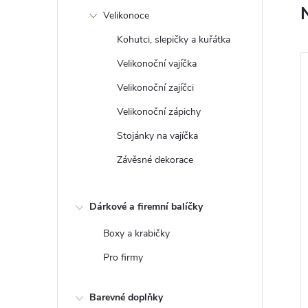
a
Velikonoce
t
ř
Kohutci, slepičky a kuřátka
í
Velikonoční vajíčka
:
Velikonoční zajíčci
Velikonoční zápichy
Stojánky na vajíčka
Závěsné dekorace
Dárkové a firemní balíčky
om života Markus -
Zápichy na dort Deluxe –
Boxy a krabičky
a zeď, TOPOL
dřevěná čísla 0–9
Pro firmy
č
128 Kč
ZOBRAZIT
DO KOŠÍKU
5 ks
Skladem
>5 ks
Barevné doplňky