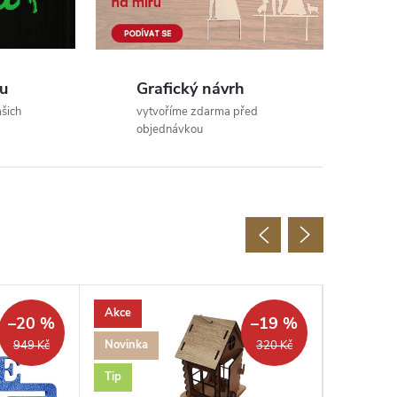
u
Grafický návrh
šich
vytvoříme zdarma před
objednávkou
Akce
–20 %
–19 %
Novinka
949 Kč
320 Kč
Tip