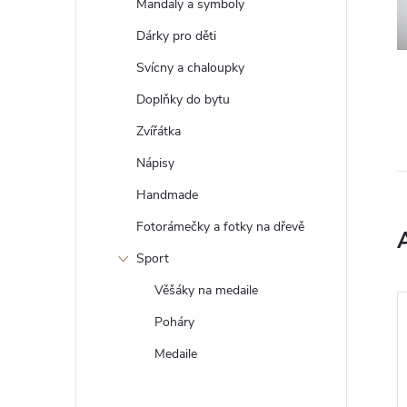
r
Mandaly a symboly
t
š
Dárky pro děti
a
í
Svícny a chaloupky
p
n
Doplňky do bytu
ř
e
Zvířátka
n
d
Nápisy
n
í
Handmade
o
s
Fotorámečky a fotky na dřevě
p
t
Sport
i
a
Věšáky na medaile
Y
n
Poháry
–10 %
Medaile
1 499 Kč
e
E
J