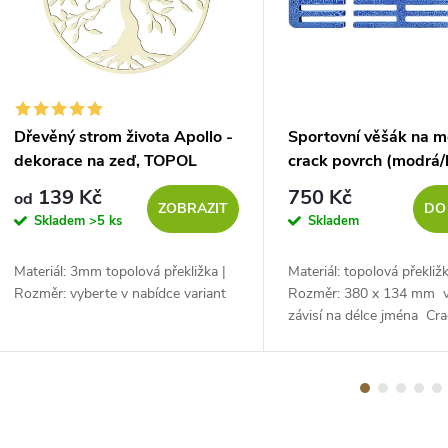
M
Dřevěný strom života Apollo -
Sportovní věšák na m
dekorace na zeď, TOPOL
crack povrch (modrá/b
139 Kč
750 Kč
od
ZOBRAZIT
DO
Skladem
>5 ks
Skladem
Materiál: 3mm topolová překližka |
Materiál: topolová překli
Rozměr: vyberte v nabídce variant
Rozměr: 380 x 134 mm 
závisí na délce jména Cra
modrá/bílá