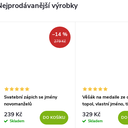
Nejprodávanější výrobky
–14 %
279 Kč
Svatební zápich se jmény
Věšák na medaile ze 
novomanželů
topol, vlastní jméno, t
písmo
239 Kč
329 Kč
DO KOŠÍKU
DO
Skladem
Skladem