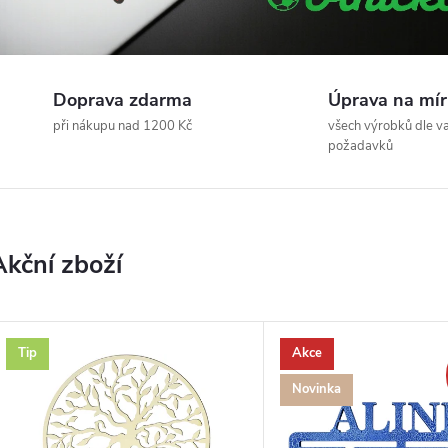
Doprava zdarma
Úprava na mír
při nákupu nad 1200 Kč
všech výrobků dle va
požadavků
Akční zboží
V
Tip
Akce
R
Novinka