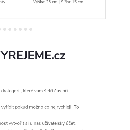
nty
Výška: 23 cm | Šířka: 15 cm
Rozměr:
 VYREJEME.cz
 kategorií, které vám šetří čas při
 vyřídit pokud možno co nejrychleji. To
t vytvořit si u nás uživatelský účet.