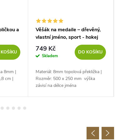
oličkou a
Věšák na medaile – dřevěný,
Dekorac
vlastní jméno, sport - hokej
vlastní
749 Kč
577 K
 KOŠÍKU
DO KOŠÍKU
Skladem
Sklad
žka 8mm |
Materiál: 8mm topolová překližka |
Materiál:
,8 cm |
Rozměr: 500 x 250 mm výška
Rozměr: 
závisí na délce jména
slon výš