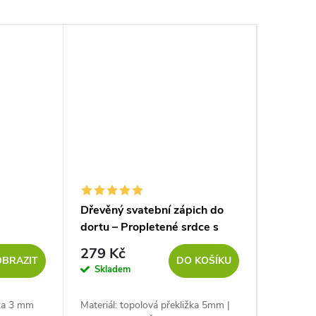
Novinka
Dřevěný svatební zápich do
Svatebn
dortu – Propletené srdce s
ubrousk
vašimi jmény
279 Kč
267 K
OBRAZIT
DO KOŠÍKU
Skladem
Sklad
žka 3 mm
Materiál: topolová překližka 5mm |
Materiál: