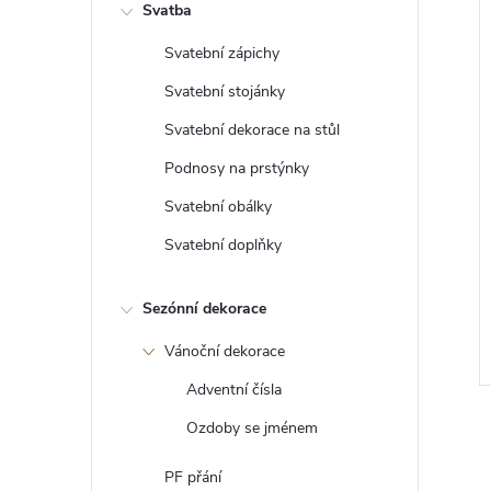
l
E
Svatba
Svatební zápichy
E
Svatební stojánky
.
c
Svatební dekorace na stůl
šák na zeď
Věšák na medaile s poličkou a
z
Podnosy na prstýnky
vlastním jménem
n
Svatební obálky
e
1 349 Kč
DO KOŠÍKU
DO KOŠÍKU
p
Skladem
Svatební doplňky
o
c
olová překližka 8 mm
Materiál: topolová překližka 8mm |
Sezónní dekorace
h
 x 300 mm
Výška: 22,8 cm | Šířka: 55,8 cm |
hloubka poličky: 11 cm
y
Vánoční dekorace
b
Adventní čísla
n
Ozdoby se jménem
ě
p
PF přání