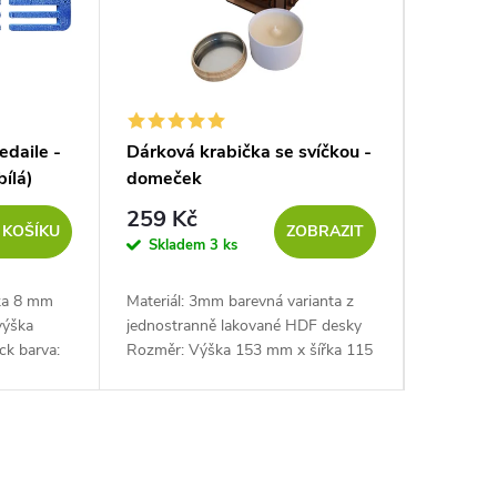
edaile -
Dárková krabička se svíčkou -
Dřevěný
ílá)
domeček
259 Kč
749 K
 KOŠÍKU
ZOBRAZIT
Skladem
3 ks
Sklad
žka 8 mm
Materiál: 3mm barevná varianta z
Materiál:
výška
jednostranně lakované HDF desky
Rozměr:
ck barva:
Rozměr: Výška 153 mm x šířka 115
mm x hloubka 117 mm