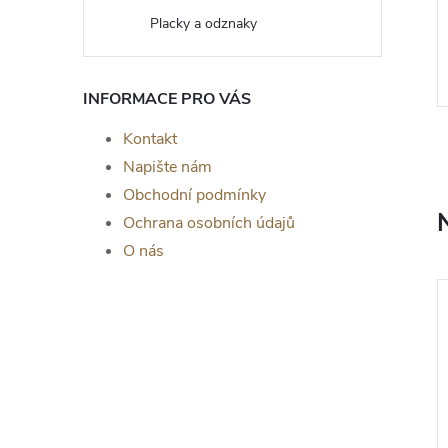
Placky a odznaky
 topolová překližka |
Materiál: topolová překližka 3 mm |
te v nabídce variant
Rozměry: výška číslic cca: 7cm,
délka zápichu: 8cm
INFORMACE PRO VÁS
Kontakt
Napište nám
Obchodní podmínky
Ochrana osobních údajů
O nás