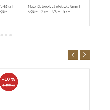
ekližka |
Materiál: topolová překližka 5mm |
Materiál:
výška
Výška: 17 cm | Šířka: 19 cm
Rozměr: v
Novinka
–10 %
1 499 Kč