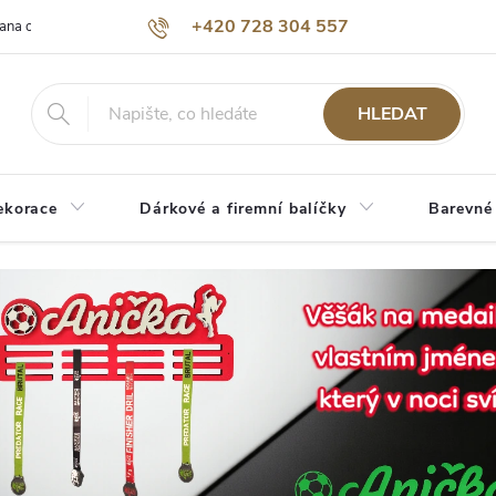
+420 728 304 557
ana osobních údajů
O nás
HLEDAT
ekorace
Dárkové a firemní balíčky
Barevné
M