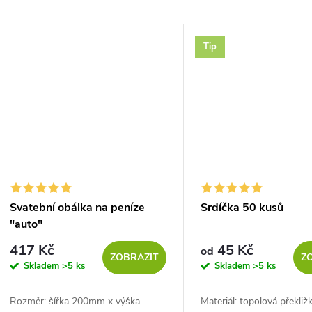
Tip
Svatební obálka na peníze
Srdíčka 50 kusů
"auto"
417 Kč
45 Kč
od
ZOBRAZIT
Z
Skladem
>5 ks
Skladem
>5 ks
Rozměr: šířka 200mm x výška
Materiál: topolová překli