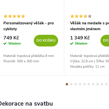
Personalizovaný věšák - pro
Věšák na medaile s p
cyklisty
vlastním jménem
749 Kč
1 349 Kč
DO KOŠÍKU
DO
Skladem
Skladem
Materiál: topolová překližka 8 mm
Materiál: topolová překli
Rozměr: 500 x 300 mm
Výška: 22,8 cm | Šířka: 55
hloubka poličky: 11 cm
Dekorace na svatbu