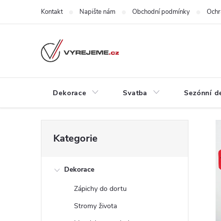
Přejít
Kontakt
Napište nám
Obchodní podmínky
Ochr
na
obsah
Dekorace
Svatba
Sezónní d
P
e
Přeskočit
Kategorie
z
kategorie
o
i
n
Dekorace
s
e
Zápichy do dortu
j
t
v
Stromy života
ě