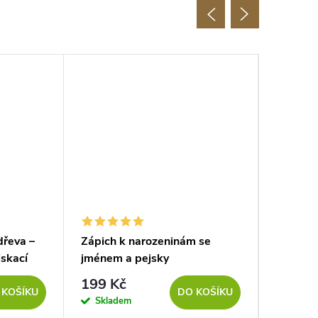
dřeva –
Zápich k narozeninám se
Dřevěný
iskací
jménem a pejsky
dekorac
199 Kč
139
od
 KOŠÍKU
DO KOŠÍKU
Skladem
Sklad