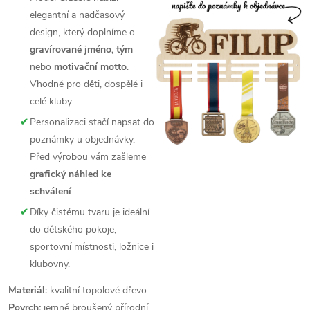
elegantní a nadčasový
design, který doplníme o
gravírované jméno, tým
nebo
motivační motto
.
Vhodné pro děti, dospělé i
celé kluby.
✔
Personalizaci stačí napsat do
poznámky u objednávky.
Před výrobou vám zašleme
grafický náhled ke
schválení
.
✔
Díky čistému tvaru je ideální
do dětského pokoje,
sportovní místnosti, ložnice i
klubovny.
Materiál:
kvalitní topolové dřevo.
Povrch:
jemně broušený přírodní