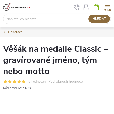
Přejít
NÁKUPNÍ
KOŠÍK
na
obsah
HLEDAT
Dekorace
Věšák na medaile Classic –
gravírované jméno, tým
nebo motto
Podrobnosti hodnocení
8 hodnocení
Kód produktu:
403