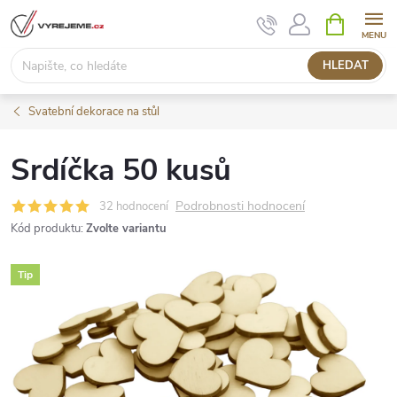
Přejít
NÁKUPNÍ
KOŠÍK
na
obsah
HLEDAT
Svatební dekorace na stůl
Srdíčka 50 kusů
Podrobnosti hodnocení
32 hodnocení
Kód produktu:
Zvolte variantu
Tip