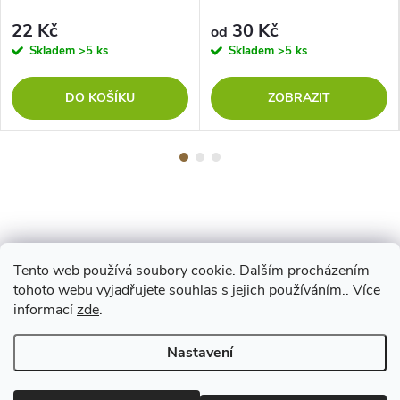
22 Kč
30 Kč
od
Skladem
>5 ks
Skladem
>5 ks
DO KOŠÍKU
ZOBRAZIT
Tento web používá soubory cookie. Dalším procházením
Z
tohoto webu vyjadřujete souhlas s jejich používáním.. Více
Maestro
informací
zde
.
á
Nastavení
p
Copyright 2026
www.vyrejeme.cz
. Všechna práva vyhrazena.
Upravit
nastavení cookies