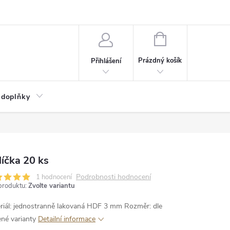
NÁKUPNÍ
KOŠÍK
Prázdný košík
Přihlášení
 doplňky
íčka 20 ks
Podrobnosti hodnocení
1 hodnocení
produktu:
Zvolte variantu
riál: jednostranně lakovaná HDF 3 mm
Rozměr: dle
ené varianty
Detailní informace