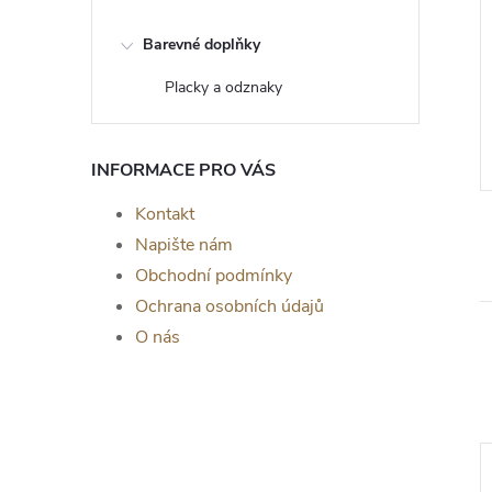
Barevné doplňky
 kusů
Srdíčka 20 ks
Placky a odznaky
č
30 Kč
od
ZOBRAZIT
ZOBRAZIT
5 ks
Skladem
>5 ks
INFORMACE PRO VÁS
Kontakt
Napište nám
Obchodní podmínky
Ochrana osobních údajů
O nás