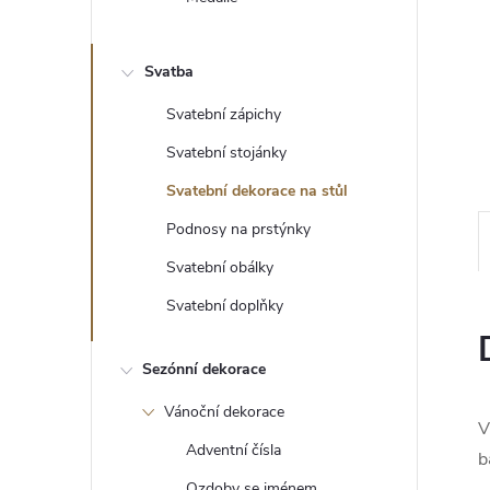
e
l
Svatba
Svatební zápichy
Svatební stojánky
Svatební dekorace na stůl
Podnosy na prstýnky
Svatební obálky
Svatební doplňky
Sezónní dekorace
Vánoční dekorace
V
Adventní čísla
b
Ozdoby se jménem