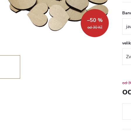
Bar
–50 %
od 30 Kč
veli
od 3
o
Měr
cena