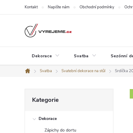
Přejít
Kontakt
Napište nám
Obchodní podmínky
Ochr
na
obsah
Dekorace
Svatba
Sezónní d
Svatba
Svatební dekorace na stůl
Srdíčka 20
Domů
P
Přeskočit
Kategorie
kategorie
o
Dekorace
s
Zápichy do dortu