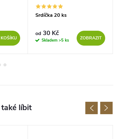
Srdíčka 20 ks
Svatebn
30 Kč
59 
od
od
 KOŠÍKU
ZOBRAZIT
Skladem
>5 ks
Sklad
Tip