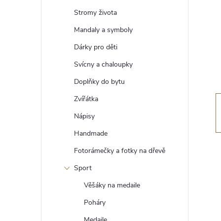
t
Stromy života
r
Mandaly a symboly
Dárky pro děti
a
Svícny a chaloupky
n
Doplňky do bytu
Zvířátka
n
Nápisy
í
Handmade
Fotorámečky a fotky na dřevě
p
Sport
a
Věšáky na medaile
n
Poháry
Medaile