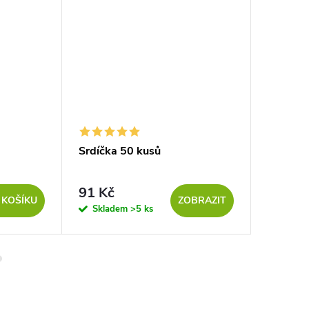
Srdíčka 50 kusů
Srdíčka
91 Kč
45 
od
 KOŠÍKU
ZOBRAZIT
Skladem
>5 ks
Sklad