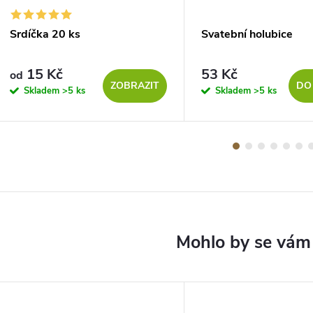
Srdíčka 20 ks
Svatební holubice
15 Kč
53 Kč
od
ZOBRAZIT
DO
Skladem
>5 ks
Skladem
>5 ks