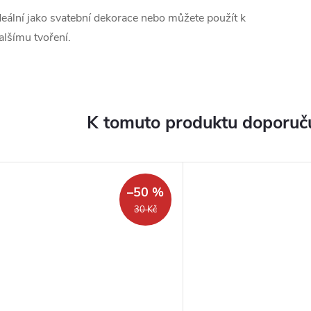
deální jako svatební dekorace nebo můžete použít k
alšímu tvoření.
K tomuto produktu doporuču
–50 %
30 Kč