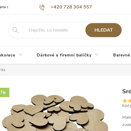
+420 728 304 557
ana osobních údajů
O nás
HLEDAT
ekorace
Dárkové a firemní balíčky
Barevné
 ks
Srd
Tip
Kód 
Mate
zvol