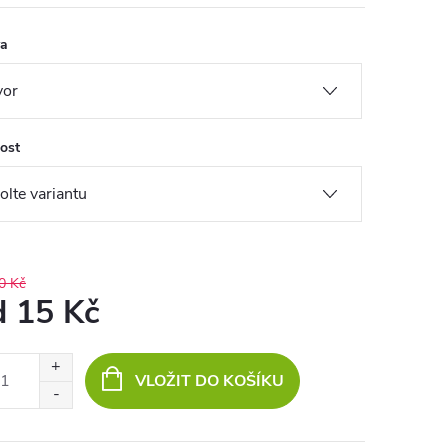
va
kost
0 Kč
d
15 Kč
ná
:
VLOŽIT DO KOŠÍKU