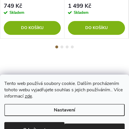
749 Kč
1 499 Kč
Skladem
Skladem
DO KOŠÍKU
DO KOŠÍKU
Tento web používá soubory cookie. Dalším procházením
Z
tohoto webu vyjadřujete souhlas s jejich používáním.. Více
Maestro
informací
zde
.
á
Nastavení
p
Copyright 2026
www.vyrejeme.cz
. Všechna práva vyhrazena.
Upravit
nastavení cookies