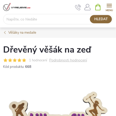
Přejít
NÁKUPNÍ
KOŠÍK
na
obsah
HLEDAT
Věšáky na medaile
Dřevěný věšák na zeď
Podrobnosti hodnocení
1 hodnocení
Kód produktu:
668