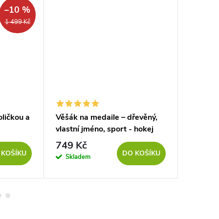
–10 %
1 499 Kč
oličkou a
Věšák na medaile – dřevěný,
Persona
vlastní jméno, sport - hokej
bojové 
749 Kč
749 K
 KOŠÍKU
DO KOŠÍKU
Skladem
Sklad