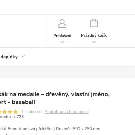
NÁKUPNÍ
KOŠÍK
Prázdný košík
Přihlášení
 doplňky
ák na medaile – dřevěný, vlastní jméno,
rt - baseball
Podrobnosti hodnocení
1 hodnocení
produktu:
723
riál: 8mm topolová překližka | Rozměr: 500 x 250 mm