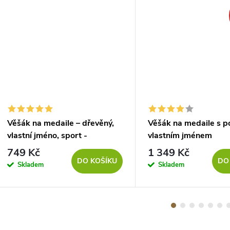
Věšák na medaile – dřevěný,
Věšák na medaile s p
vlastní jméno, sport -
vlastním jménem
rychlostní kanoistika
749 Kč
1 349 Kč
DO KOŠÍKU
DO
Skladem
Skladem