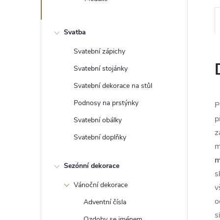
e
l
Svatba
Svatební zápichy
Svatební stojánky
Svatební dekorace na stůl
Podnosy na prstýnky
P
p
Svatební obálky
z
Svatební doplňky
m
m
Sezónní dekorace
s
Vánoční dekorace
v
o
Adventní čísla
s
Ozdoby se jménem