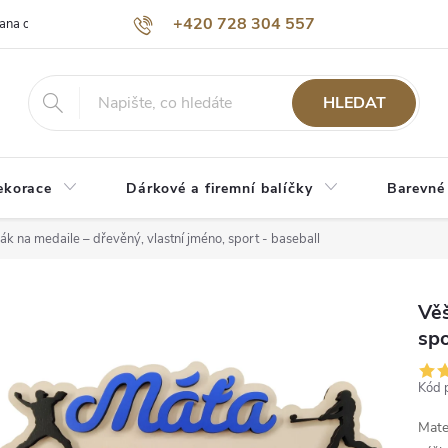
+420 728 304 557
ana osobních údajů
O nás
HLEDAT
ekorace
Dárkové a firemní balíčky
Barevné
ák na medaile – dřevěný, vlastní jméno, sport - baseball
Věš
spo
Kód 
Mate