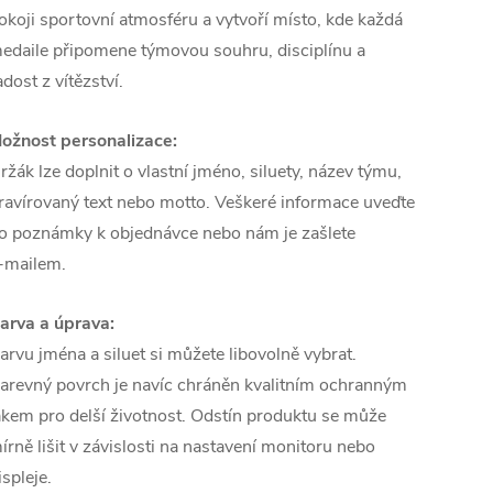
okoji sportovní atmosféru a vytvoří místo, kde každá
edaile připomene týmovou souhru, disciplínu a
adost z vítězství.
ožnost personalizace:
ržák lze doplnit o vlastní jméno, siluety, název týmu,
ravírovaný text nebo motto. Veškeré informace uveďte
o poznámky k objednávce nebo nám je zašlete
‑mailem.
arva a úprava:
arvu jména a siluet si můžete libovolně vybrat.
arevný povrch je navíc chráněn kvalitním ochranným
akem pro delší životnost. Odstín produktu se může
írně lišit v závislosti na nastavení monitoru nebo
ispleje.