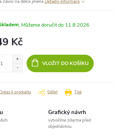
a závisí na délce jména
Detailní informace
Skladem
11.8.2026
49 Kč
ná
:
VLOŽIT DO KOŠÍKU
Dotaz k produktu
Sdílet
Tisk
u
Grafický návrh
šich
vytvoříme zdarma před
objednávkou