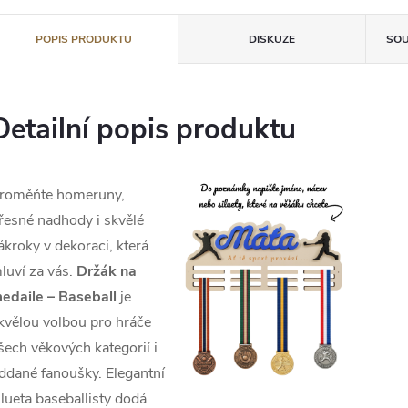
POPIS PRODUKTU
DISKUZE
SOU
Detailní popis produktu
roměňte homeruny,
řesné nadhody i skvělé
ákroky v dekoraci, která
luví za vás.
Držák na
edaile – Baseball
je
kvělou volbou pro hráče
šech věkových kategorií i
ddané fanoušky. Elegantní
ilueta baseballisty dodá