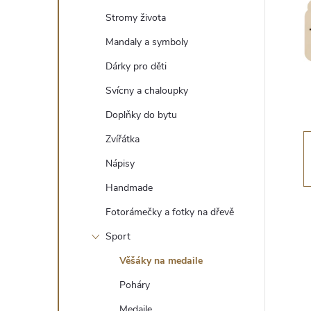
t
Stromy života
r
Mandaly a symboly
Dárky pro děti
a
Svícny a chaloupky
n
Doplňky do bytu
Zvířátka
n
Nápisy
í
Handmade
Fotorámečky a fotky na dřevě
p
Sport
a
Věšáky na medaile
n
Poháry
Medaile