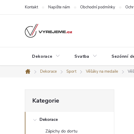
Přejít
Kontakt
Napište nám
Obchodní podmínky
Ochr
na
obsah
Dekorace
Svatba
Sezónní d
Dekorace
Sport
Věšáky na medaile
Věš
Domů
P
Přeskočit
Kategorie
kategorie
o
Dekorace
s
Zápichy do dortu