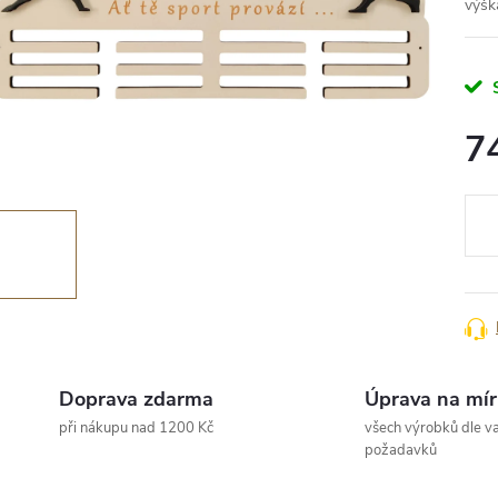
výšk
7
Měr
cena
Doprava zdarma
Úprava na mír
při nákupu nad 1200 Kč
všech výrobků dle va
požadavků