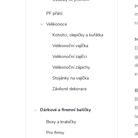
p
PF přání
m
r
Velikonoce
Kohutci, slepičky a kuřátka
M
Velikonoční vajíčka
D
g
Velikonoční zajíčci
d
Velikonoční zápichy
e
Stojánky na vajíčka
Závěsné dekorace
B
B
B
Dárkové a firemní balíčky
l
Boxy a krabičky
m
Pro firmy
d