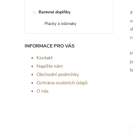
Barevné doplňky
K
s
Placky a odznaky
d
c
INFORMACE PRO VÁS
M
Kontakt
j
Napište nám
t
Obchodní podmínky
Ochrana osobních údajů
O nás