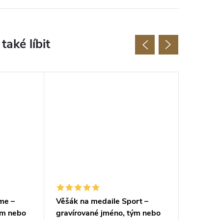
me –
Věšák na medaile Sport –
Persona
ým nebo
gravírované jméno, tým nebo
cyklisty