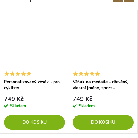
Personalizovaný věšák - pro
Věšák na medaile – dřevěný,
cyklisty
vlastní jméno, sport -
gymnastika
749 Kč
749 Kč
Skladem
Skladem
DO KOŠÍKU
DO KOŠÍKU