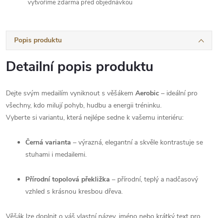
vytvoříme zdarma před objednávkou
Popis produktu
Detailní popis produktu
Dejte svým medailím vyniknout s věšákem
Aerobic
– ideální pro
všechny, kdo milují pohyb, hudbu a energii tréninku.
Vyberte si variantu, která nejlépe sedne k vašemu interiéru:
Černá varianta
– výrazná, elegantní a skvěle kontrastuje se
stuhami i medailemi.
Přírodní topolová překližka
– přírodní, teplý a nadčasový
vzhled s krásnou kresbou dřeva.
Věšák lze doplnit o váš vlastní název, jméno nebo krátký text pro