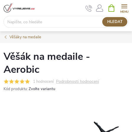
Přejít
NÁKUPNÍ
KOŠÍK
na
obsah
HLEDAT
Věšáky na medaile
Věšák na medaile -
Aerobic
Podrobnosti hodnocení
1 hodnocení
Kód produktu:
Zvolte variantu