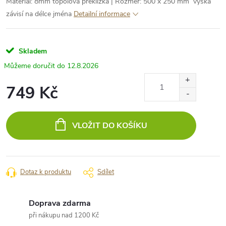
Materiál: 8mm topolová překližka | Rozměr: 500 x 250 mm výška
závisí na délce jména
Detailní informace
Skladem
12.8.2026
749 Kč
Měrná
cena:
VLOŽIT DO KOŠÍKU
Dotaz k produktu
Sdílet
Doprava zdarma
při nákupu nad 1200 Kč