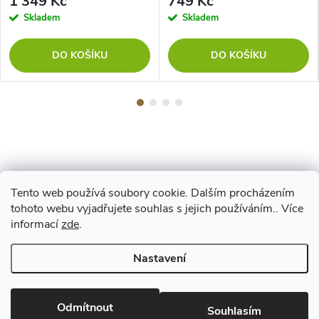
1 349 Kč
749 Kč
Skladem
Skladem
DO KOŠÍKU
DO KOŠÍKU
Tento web používá soubory cookie. Dalším procházením
Z
tohoto webu vyjadřujete souhlas s jejich používáním.. Více
Maestro
informací
zde
.
á
Nastavení
p
Copyright 2026
www.vyrejeme.cz
. Všechna práva vyhrazena.
Upravit
nastavení cookies
Odmítnout
Souhlasím