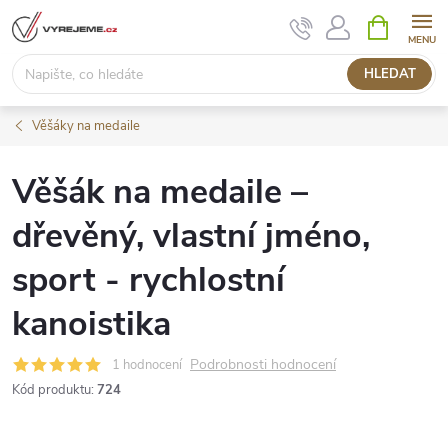
Přejít
NÁKUPNÍ
KOŠÍK
na
obsah
HLEDAT
Věšáky na medaile
Věšák na medaile –
dřevěný, vlastní jméno,
sport - rychlostní
kanoistika
Podrobnosti hodnocení
1 hodnocení
Kód produktu:
724