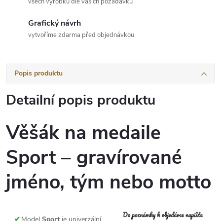
všech výrobků dle vašich požadavků
Grafický návrh
vytvoříme zdarma před objednávkou
Popis produktu
Detailní popis produktu
Věšák na medaile
Sport – gravírované
jméno, tým nebo motto
✔
Model
Sport
je univerzální