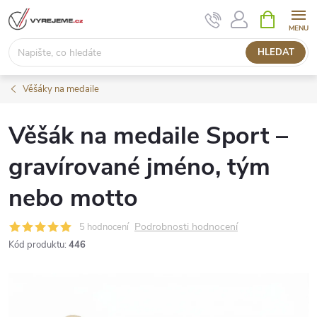
Přejít
NÁKUPNÍ
KOŠÍK
na
obsah
HLEDAT
Věšáky na medaile
Věšák na medaile Sport –
gravírované jméno, tým
nebo motto
Podrobnosti hodnocení
5 hodnocení
Kód produktu:
446