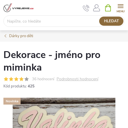
Přejít
NÁKUPNÍ
KOŠÍK
na
obsah
HLEDAT
Dárky pro děti
Dekorace - jméno pro
miminka
Podrobnosti hodnocení
36 hodnocení
Kód produktu:
425
Novinka