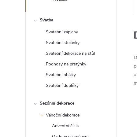
e
l
Svatba
Svatební zápichy
Svatební stojánky
Svatební dekorace na stůl
D
Podnosy na prstýnky
p
o
Svatební obálky
m
Svatební doplňky
Sezónní dekorace
Vánoční dekorace
Adventní čísla
Ozdoby se jménem