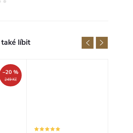
–20 %
249 Kč