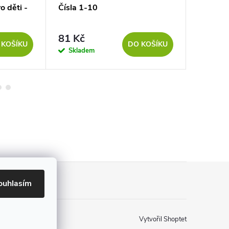
o děti -
Čísla 1-10
Montess
81 Kč
199 K
 KOŠÍKU
DO KOŠÍKU
Skladem
Sklad
ouhlasím
Vytvořil Shoptet