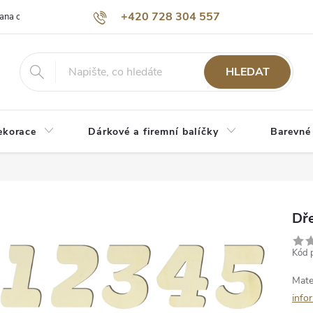
+420 728 304 557
ana osobních údajů
O nás
HLEDAT
ekorace
Dárkové a firemní balíčky
Barevné
Dře
Kód 
Mate
info