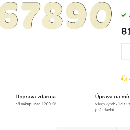
8
Měr
cena
Doprava zdarma
Úprava na mír
při nákupu nad 1200 Kč
všech výrobků dle va
požadavků