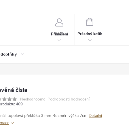
NÁKUPNÍ
KOŠÍK
Prázdný košík
Přihlášení
 doplňky
věná čísla
Podrobnosti hodnocení
Neohodnoceno
produktu:
469
riál: topolová překližka 3 mm
Rozměr: výška 7cm
Detailní
rmace