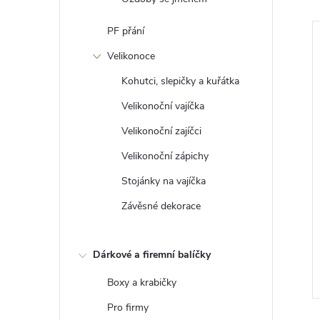
PF přání
Novinka
Velikonoce
Kohutci, slepičky a kuřátka
Velikonoční vajíčka
Velikonoční zajíčci
Velikonoční zápichy
Stojánky na vajíčka
Závěsné dekorace
 tužky
Dekorace pro miminka s
vlastním jménem
460 Kč
Dárkové a firemní balíčky
DO KOŠÍKU
ZOBRAZIT
5 ks
Skladem
>5 ks
Boxy a krabičky
Pro firmy