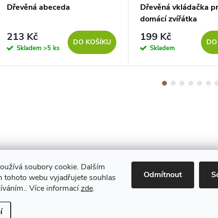
Dřevěná abeceda
Dřevěná vkládačka pr
domácí zvířátka
213 Kč
199 Kč
DO KOŠÍKU
DO
Skladem
>5 ks
Skladem
oužívá soubory cookie. Dalším
Maestro
Odmítnout
S
 tohoto webu vyjadřujete souhlas
žíváním.. Více informací
zde
.
Upravit nastavení cookies
í