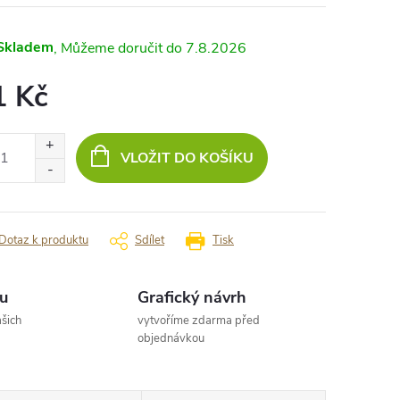
Skladem
7.8.2026
1 Kč
ná
:
VLOŽIT DO KOŠÍKU
Dotaz k produktu
Sdílet
Tisk
u
Grafický návrh
šich
vytvoříme zdarma před
objednávkou