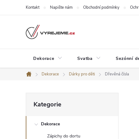
Přejít
Kontakt
Napište nám
Obchodní podmínky
Ochr
na
obsah
Dekorace
Svatba
Sezónní d
Dekorace
Dárky pro děti
Dřevěná čísla
Domů
P
Přeskočit
Kategorie
kategorie
o
Dekorace
s
Zápichy do dortu