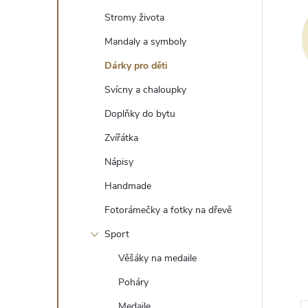
t
Stromy života
r
Mandaly a symboly
Dárky pro děti
a
Svícny a chaloupky
n
Doplňky do bytu
Zvířátka
n
Nápisy
í
Handmade
Fotorámečky a fotky na dřevě
p
Sport
a
Věšáky na medaile
n
Poháry
Medaile