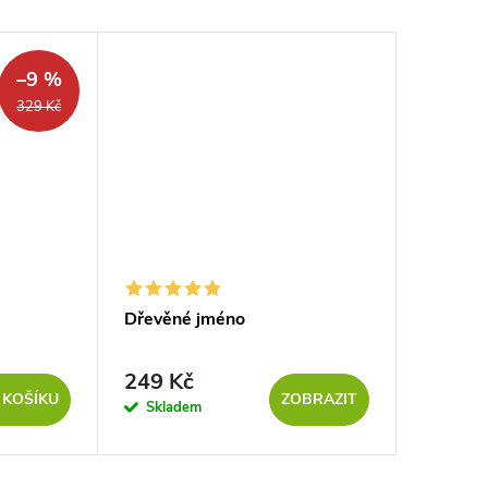
–9 %
329 Kč
Dřevěné jméno
Montesso
249 Kč
81 Kč
 KOŠÍKU
ZOBRAZIT
Skladem
Sklad