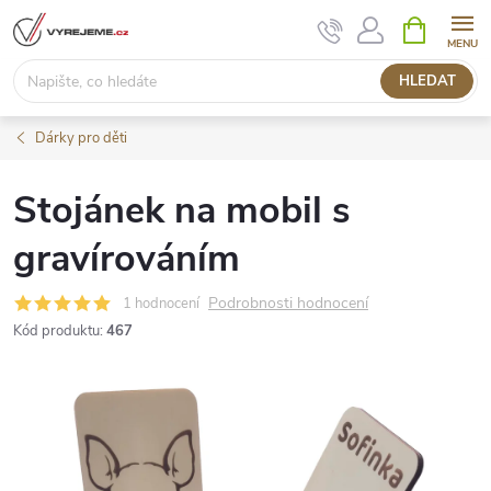
Přejít
NÁKUPNÍ
KOŠÍK
na
obsah
HLEDAT
Dárky pro děti
Stojánek na mobil s
gravírováním
Podrobnosti hodnocení
1 hodnocení
Kód produktu:
467