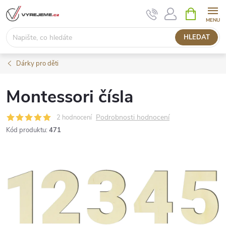
Přejít
NÁKUPNÍ
KOŠÍK
na
obsah
HLEDAT
Dárky pro děti
Montessori čísla
Podrobnosti hodnocení
2 hodnocení
Kód produktu:
471