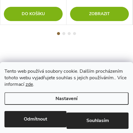
DO KOŠÍKU
ZOBRAZIT
Tento web používá soubory cookie. Dalším procházením
Z
tohoto webu vyjadřujete souhlas s jejich používáním.. Více
Maestro
informací
zde
.
á
Nastavení
p
Copyright 2026
www.vyrejeme.cz
. Všechna práva vyhrazena.
Upravit
nastavení cookies
Odmítnout
a
Souhlasím
Vytvořil Shoptet