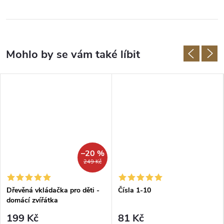
–20 %
249 Kč
Dřevěná vkládačka pro děti -
Čísla 1-10
domácí zvířátka
199 Kč
81 Kč