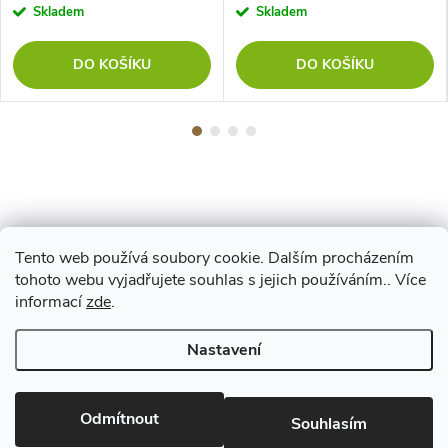
Skladem
Skladem
DO KOŠÍKU
DO KOŠÍKU
Tento web používá soubory cookie. Dalším procházením
Z
tohoto webu vyjadřujete souhlas s jejich používáním.. Více
Maestro
informací
zde
.
á
Nastavení
p
Copyright 2026
www.vyrejeme.cz
. Všechna práva vyhrazena.
Upravit
nastavení cookies
Odmítnout
a
Souhlasím
Vytvořil Shoptet