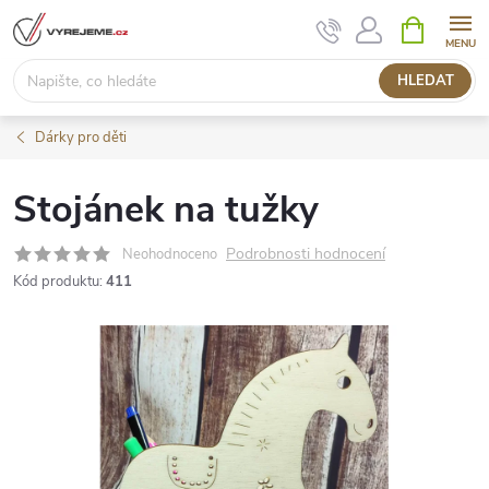
Přejít
NÁKUPNÍ
KOŠÍK
na
obsah
HLEDAT
Dárky pro děti
Stojánek na tužky
Podrobnosti hodnocení
Neohodnoceno
Kód produktu:
411