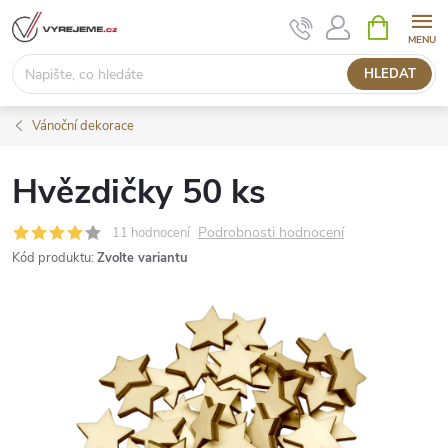
Přejít
NÁKUPNÍ
KOŠÍK
na
obsah
HLEDAT
Vánoční dekorace
Hvězdičky 50 ks
Podrobnosti hodnocení
11 hodnocení
Kód produktu:
Zvolte variantu