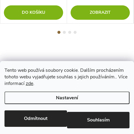
DO KOŠÍKU
ZOBRAZIT
Tento web používá soubory cookie. Dalším procházením
Z
tohoto webu vyjadřujete souhlas s jejich používáním.. Více
Maestro
informací
zde
.
á
Nastavení
p
Copyright 2026
www.vyrejeme.cz
. Všechna práva vyhrazena.
Upravit
nastavení cookies
Odmítnout
a
Souhlasím
Vytvořil Shoptet