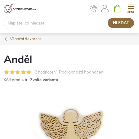
Přejít
NÁKUPNÍ
KOŠÍK
na
obsah
HLEDAT
Vánoční dekorace
Anděl
Podrobnosti hodnocení
2 hodnocení
Kód produktu:
Zvolte variantu