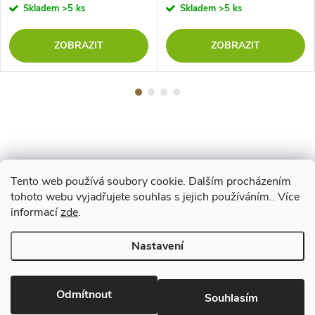
Skladem
>5 ks
Skladem
>5 ks
ZOBRAZIT
ZOBRAZIT
Tento web používá soubory cookie. Dalším procházením
Z
tohoto webu vyjadřujete souhlas s jejich používáním.. Více
Maestro
informací
zde
.
á
Nastavení
p
Copyright 2026
www.vyrejeme.cz
. Všechna práva vyhrazena.
Upravit
nastavení cookies
Odmítnout
a
Souhlasím
Vytvořil Shoptet