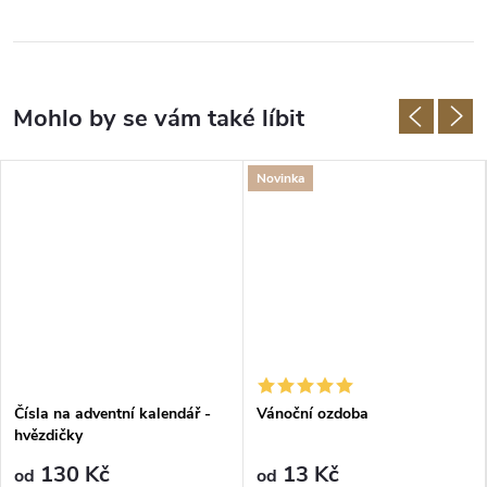
Novinka
Čísla na adventní kalendář -
Vánoční ozdoba
hvězdičky
130 Kč
13 Kč
od
od