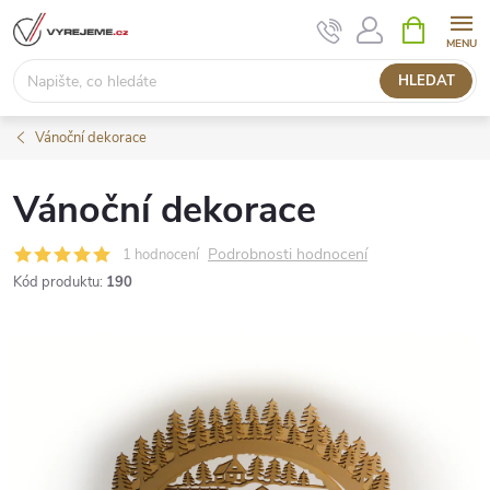
Přejít
NÁKUPNÍ
KOŠÍK
na
obsah
HLEDAT
Vánoční dekorace
Vánoční dekorace
Podrobnosti hodnocení
1 hodnocení
Kód produktu:
190