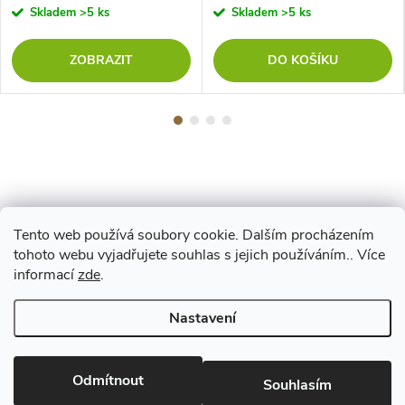
Skladem
>5 ks
Skladem
>5 ks
ZOBRAZIT
DO KOŠÍKU
Tento web používá soubory cookie. Dalším procházením
Z
tohoto webu vyjadřujete souhlas s jejich používáním.. Více
Maestro
informací
zde
.
á
Nastavení
p
Copyright 2026
www.vyrejeme.cz
. Všechna práva vyhrazena.
Upravit
nastavení cookies
Odmítnout
a
Souhlasím
Vytvořil Shoptet