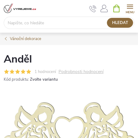
Přejít
NÁKUPNÍ
KOŠÍK
na
obsah
HLEDAT
Vánoční dekorace
Anděl
Podrobnosti hodnocení
1 hodnocení
Kód produktu:
Zvolte variantu