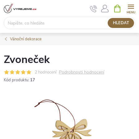
Přejít
NÁKUPNÍ
KOŠÍK
na
obsah
HLEDAT
Vánoční dekorace
Zvoneček
Podrobnosti hodnocení
2 hodnocení
Kód produktu:
17