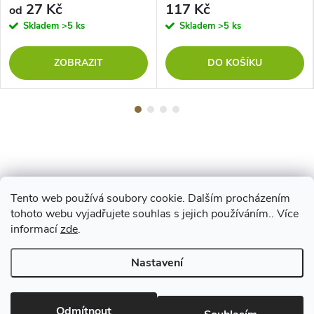
27 Kč
117 Kč
od
Skladem
>5 ks
Skladem
>5 ks
ZOBRAZIT
DO KOŠÍKU
Tento web používá soubory cookie. Dalším procházením
Z
tohoto webu vyjadřujete souhlas s jejich používáním.. Více
Maestro
informací
zde
.
á
Nastavení
p
Copyright 2026
www.vyrejeme.cz
. Všechna práva vyhrazena.
Upravit
nastavení cookies
Odmítnout