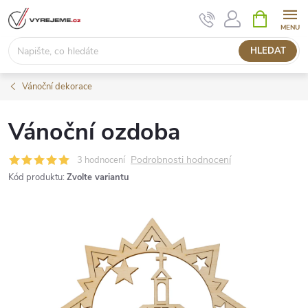
Přejít
NÁKUPNÍ
KOŠÍK
na
obsah
HLEDAT
Vánoční dekorace
Vánoční ozdoba
Podrobnosti hodnocení
3 hodnocení
Kód produktu:
Zvolte variantu