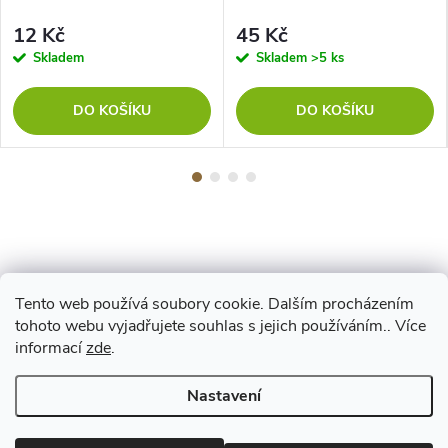
12 Kč
45 Kč
Skladem
Skladem
>5 ks
DO KOŠÍKU
DO KOŠÍKU
Tento web používá soubory cookie. Dalším procházením
Z
tohoto webu vyjadřujete souhlas s jejich používáním.. Více
Maestro
informací
zde
.
á
Nastavení
p
Copyright 2026
www.vyrejeme.cz
. Všechna práva vyhrazena.
Upravit
nastavení cookies