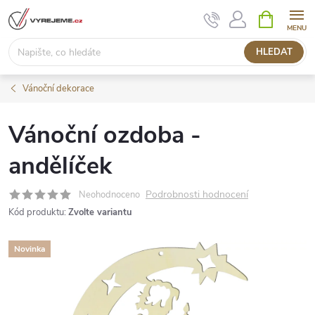
Přejít
NÁKUPNÍ
KOŠÍK
na
obsah
HLEDAT
Vánoční dekorace
Vánoční ozdoba -
andělíček
Podrobnosti hodnocení
Neohodnoceno
Kód produktu:
Zvolte variantu
Novinka