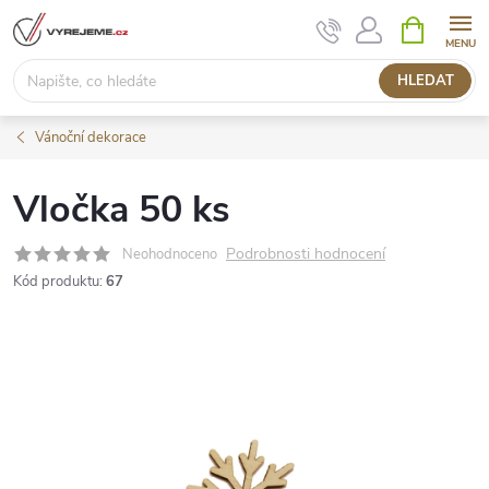
Přejít
NÁKUPNÍ
KOŠÍK
na
obsah
HLEDAT
Vánoční dekorace
Vločka 50 ks
Podrobnosti hodnocení
Neohodnoceno
Kód produktu:
67