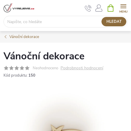
Přejít
NÁKUPNÍ
KOŠÍK
na
obsah
HLEDAT
Vánoční dekorace
Vánoční dekorace
Podrobnosti hodnocení
Neohodnoceno
Kód produktu:
150