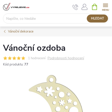
Přejít
NÁKUPNÍ
KOŠÍK
na
obsah
HLEDAT
Vánoční dekorace
Vánoční ozdoba
Podrobnosti hodnocení
1 hodnocení
Kód produktu:
77