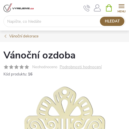
Přejít
NÁKUPNÍ
KOŠÍK
na
obsah
HLEDAT
Vánoční dekorace
Vánoční ozdoba
Podrobnosti hodnocení
Neohodnoceno
Kód produktu:
16