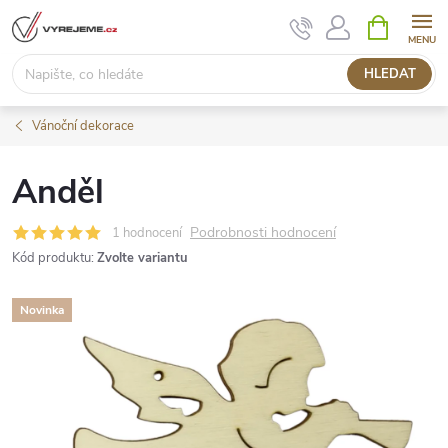
Přejít
NÁKUPNÍ
KOŠÍK
na
obsah
HLEDAT
Vánoční dekorace
Anděl
Podrobnosti hodnocení
1 hodnocení
Kód produktu:
Zvolte variantu
Novinka