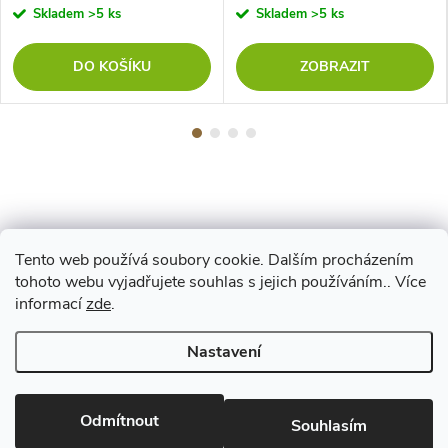
Skladem
>5 ks
Skladem
>5 ks
DO KOŠÍKU
ZOBRAZIT
Tento web používá soubory cookie. Dalším procházením
Z
tohoto webu vyjadřujete souhlas s jejich používáním.. Více
Maestro
informací
zde
.
á
Nastavení
p
Copyright 2026
www.vyrejeme.cz
. Všechna práva vyhrazena.
Upravit
nastavení cookies
Odmítnout
a
Souhlasím
Vytvořil Shoptet