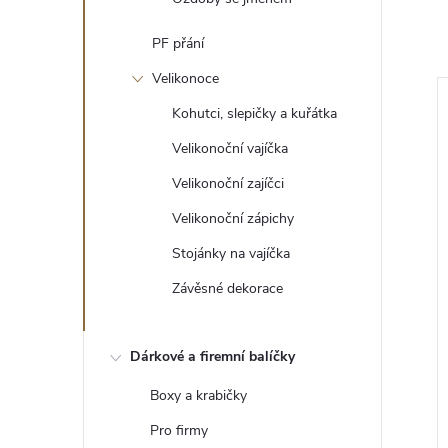
PF přání
Velikonoce
Kohutci, slepičky a kuřátka
Velikonoční vajíčka
Velikonoční zajíčci
Velikonoční zápichy
Stojánky na vajíčka
Závěsné dekorace
doba
Vánoční ozdoba
Dárkové a firemní balíčky
12 Kč
Boxy a krabičky
DO KOŠÍKU
ZOBRAZIT
Skladem
>5 ks
Pro firmy