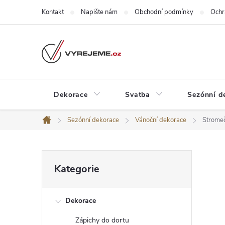
Přejít
Kontakt
Napište nám
Obchodní podmínky
Ochr
na
obsah
Dekorace
Svatba
Sezónní d
Sezónní dekorace
Vánoční dekorace
Strome
Domů
P
Přeskočit
Kategorie
kategorie
o
Dekorace
s
Zápichy do dortu