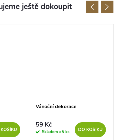
jeme ještě dokoupit
Vánoční dekorace
Vánoční
59 Kč
14 Kč
 KOŠÍKU
DO KOŠÍKU
Skladem
>5 ks
Sklad