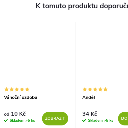
K tomuto produktu doporuču
Vánoční ozdoba
Anděl
10 Kč
34 Kč
od
ZOBRAZIT
DO
Skladem
>5 ks
Skladem
>5 ks