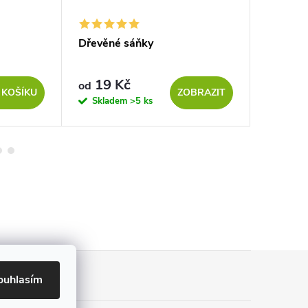
Dřevěné sáňky
Domeče
19 Kč
21 Kč
od
 KOŠÍKU
ZOBRAZIT
Skladem
>5 ks
Sklad
ouhlasím