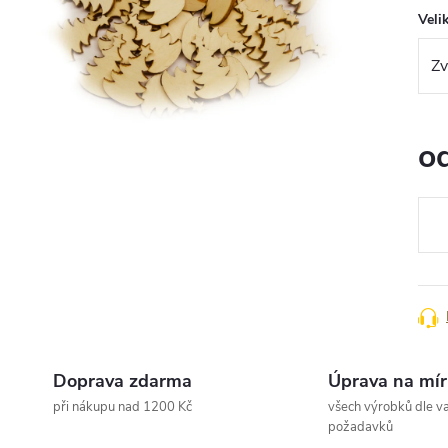
Veli
o
Měr
cena
Doprava zdarma
Úprava na mír
při nákupu nad 1200 Kč
všech výrobků dle va
požadavků