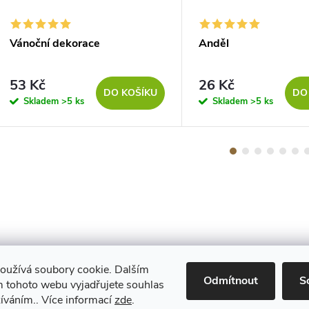
Vánoční dekorace
Anděl
53 Kč
26 Kč
DO KOŠÍKU
DO
Skladem
>5 ks
Skladem
>5 ks
oužívá soubory cookie. Dalším
Maestro
Odmítnout
S
 tohoto webu vyjadřujete souhlas
žíváním.. Více informací
zde
.