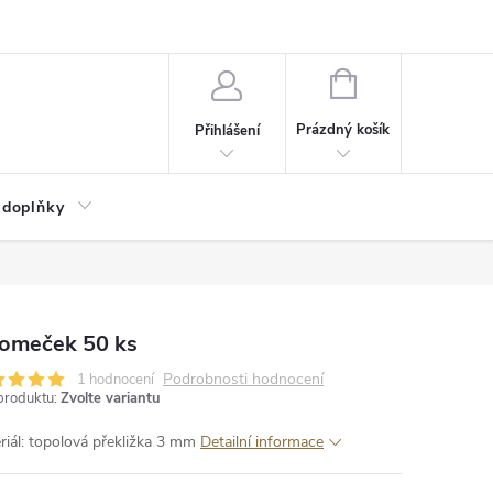
NÁKUPNÍ
KOŠÍK
Prázdný košík
Přihlášení
 doplňky
romeček 50 ks
Podrobnosti hodnocení
1 hodnocení
produktu:
Zvolte variantu
riál: topolová překližka 3 mm
Detailní informace