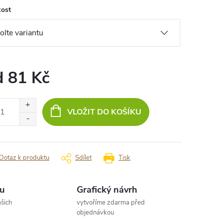
kost
d
81 Kč
ná
:
VLOŽIT DO KOŠÍKU
Dotaz k produktu
Sdílet
Tisk
u
Grafický návrh
šich
vytvoříme zdarma před
objednávkou