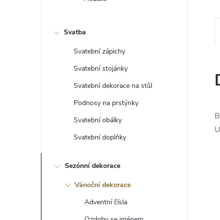
e
l
Svatba
Svatební zápichy
Svatební stojánky
Svatební dekorace na stůl
Podnosy na prstýnky
B
Svatební obálky
U
Svatební doplňky
Sezónní dekorace
Vánoční dekorace
Adventní čísla
Ozdoby se jménem