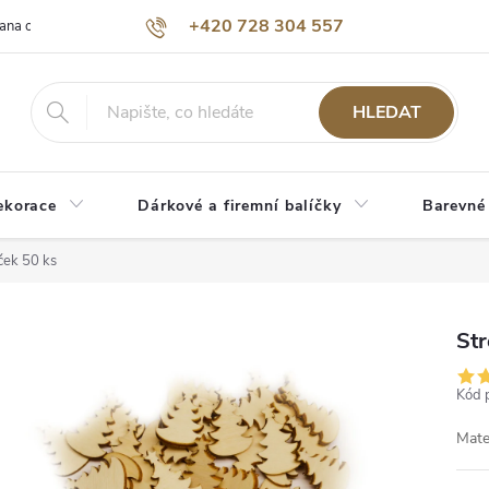
+420 728 304 557
ana osobních údajů
O nás
HLEDAT
ekorace
Dárkové a firemní balíčky
Barevné
ček 50 ks
St
Kód 
Mate