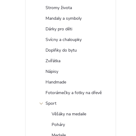
t
Stromy života
r
Mandaly a symboly
Dárky pro děti
a
Svícny a chaloupky
n
Doplňky do bytu
Zvířátka
n
Nápisy
í
Handmade
Fotorámečky a fotky na dřevě
p
Sport
a
Věšáky na medaile
n
Poháry
Medaile