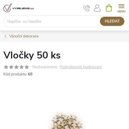
Přejít
NÁKUPNÍ
KOŠÍK
na
obsah
HLEDAT
Vánoční dekorace
Vločky 50 ks
Podrobnosti hodnocení
Neohodnoceno
Kód produktu:
68