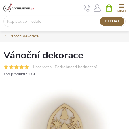
Přejít
NÁKUPNÍ
KOŠÍK
na
obsah
HLEDAT
Vánoční dekorace
Vánoční dekorace
Podrobnosti hodnocení
1 hodnocení
Kód produktu:
179