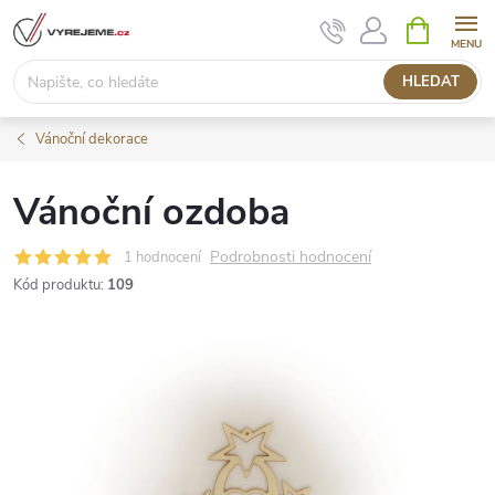
Přejít
NÁKUPNÍ
KOŠÍK
na
obsah
HLEDAT
Vánoční dekorace
Vánoční ozdoba
Podrobnosti hodnocení
1 hodnocení
Kód produktu:
109