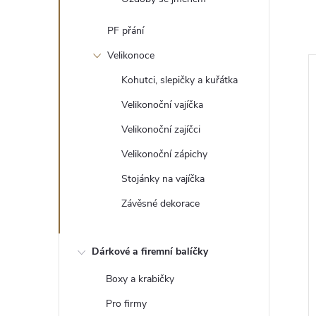
PF přání
Velikonoce
Kohutci, slepičky a kuřátka
Velikonoční vajíčka
Velikonoční zajíčci
Velikonoční zápichy
Stojánky na vajíčka
Závěsné dekorace
Vánoční ozdoba
Dárkové a firemní balíčky
37 Kč
Boxy a krabičky
DO KOŠÍKU
DO KOŠÍKU
5 ks
Skladem
>5 ks
Pro firmy