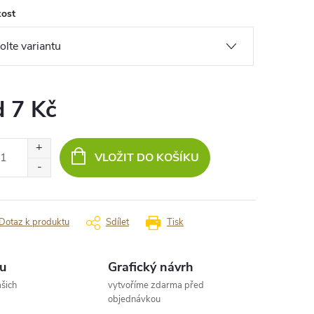
kost
d
7 Kč
ná
:
VLOŽIT DO KOŠÍKU
Dotaz k produktu
Sdílet
Tisk
u
Grafický návrh
šich
vytvoříme zdarma před
objednávkou