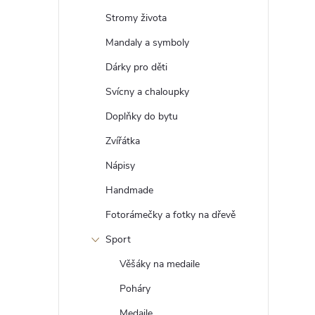
t
Stromy života
r
Mandaly a symboly
Dárky pro děti
a
Svícny a chaloupky
n
Doplňky do bytu
Zvířátka
n
Nápisy
í
Handmade
Fotorámečky a fotky na dřevě
p
Sport
a
Věšáky na medaile
n
Poháry
Medaile