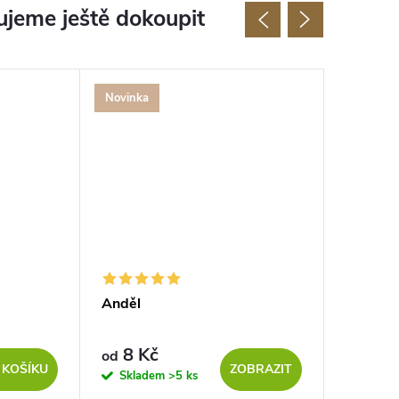
jeme ještě dokoupit
Novinka
Anděl
Betlém
8 Kč
58 Kč
od
 KOŠÍKU
ZOBRAZIT
Skladem
>5 ks
Sklad