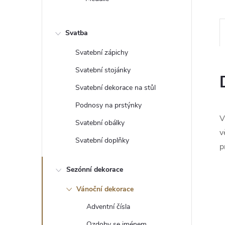
e
l
Svatba
Svatební zápichy
Svatební stojánky
Svatební dekorace na stůl
Podnosy na prstýnky
V
Svatební obálky
v
Svatební doplňky
p
Sezónní dekorace
Vánoční dekorace
Adventní čísla
Ozdoby se jménem