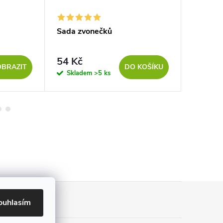
Sada zvonečků
Vánoční
54 Kč
23 
od
OBRAZIT
DO KOŠÍKU
Skladem
>5 ks
Sklad
ouhlasím