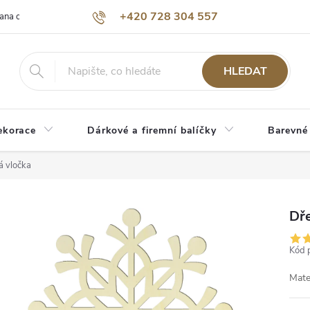
+420 728 304 557
ana osobních údajů
O nás
HLEDAT
ekorace
Dárkové a firemní balíčky
Barevné
 vločka
Dř
Kód 
Mate