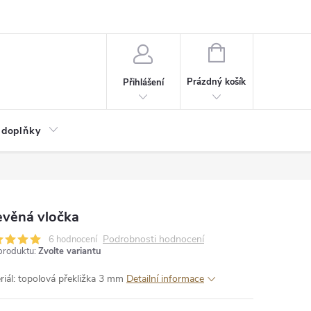
NÁKUPNÍ
KOŠÍK
Prázdný košík
Přihlášení
 doplňky
evěná vločka
Podrobnosti hodnocení
6 hodnocení
produktu:
Zvolte variantu
riál: topolová překližka 3 mm
Detailní informace