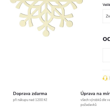
Veli
o
Měr
cena
Doprava zdarma
Úprava na mír
při nákupu nad 1200 Kč
všech výrobků dle va
požadavků