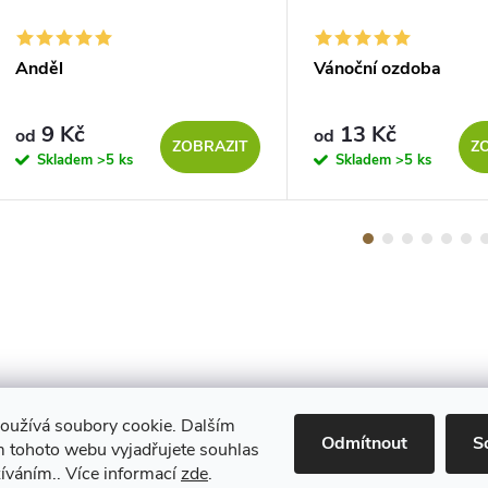
Anděl
Vánoční ozdoba
9 Kč
13 Kč
od
od
ZOBRAZIT
Z
Skladem
>5 ks
Skladem
>5 ks
oužívá soubory cookie. Dalším
Maestro
Odmítnout
S
 tohoto webu vyjadřujete souhlas
žíváním.. Více informací
zde
.