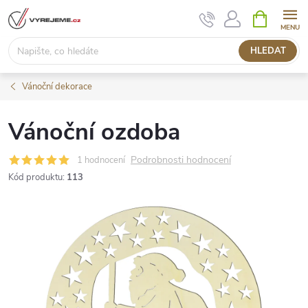
Přejít
NÁKUPNÍ
KOŠÍK
na
obsah
HLEDAT
Vánoční dekorace
Vánoční ozdoba
Podrobnosti hodnocení
1 hodnocení
Kód produktu:
113